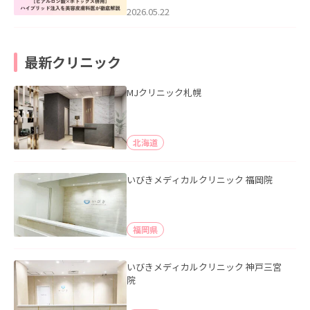
た。
2026.05.22
最新クリニック
MJクリニック札幌
北海道
いびきメディカルクリニック 福岡院
福岡県
いびきメディカルクリニック 神戸三宮
院