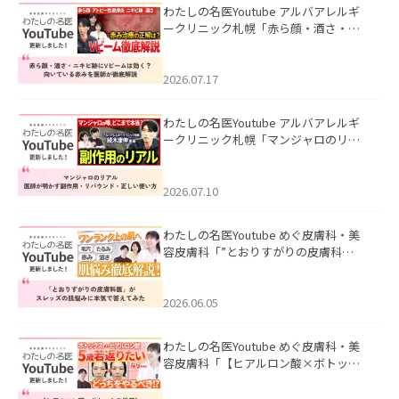
わたしの名医Youtube アルバアレルギ
ークリニック札幌「赤ら顔・酒さ・ニ
キビ跡にVビームは効く？向いている赤
みを医師が徹底解説」を公開いたしま
した。
2026.07.17
わたしの名医Youtube アルバアレルギ
ークリニック札幌「マンジャロのリア
ル｜医師が明かす副作用・リバウン
ド・正しい使い方」を公開いたしまし
た。
2026.07.10
わたしの名医Youtube めぐ皮膚科・美
容皮膚科「”とおりすがりの皮膚科
医”がスレッズの肌悩みに本気で答えて
みた」を公開いたしました。
2026.06.05
わたしの名医Youtube めぐ皮膚科・美
容皮膚科「【ヒアルロン酸×ボトック
ス併用】ハイブリッド注入を美容皮膚
科医が徹底解説」を公開いたしまし