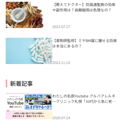
【教えてドクター】防風通聖散の効果
や副作用は？長期服用は危険なの？
2023.07.27
【薬剤師監修】ミヤBM錠に痩せる効果
は本当にあるの？
2023.11.10
新着記事
わたしの名医Youtube アルバアレルギ
ークリニック札幌「30代から急に老け
て見える男性へ｜医師が教える「最初
にやるべき3つ」」を公開いたしまし
た。
2026.07.24