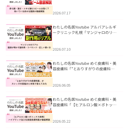
キビ跡にVビームは効く？向いている赤
みを医師が徹底解説」を公開いたしま
した。
2026.07.17
わたしの名医Youtube アルバアレルギ
ークリニック札幌「マンジャロのリア
ル｜医師が明かす副作用・リバウン
ド・正しい使い方」を公開いたしまし
た。
2026.07.10
わたしの名医Youtube めぐ皮膚科・美
容皮膚科「”とおりすがりの皮膚科
医”がスレッズの肌悩みに本気で答えて
みた」を公開いたしました。
2026.06.05
わたしの名医Youtube めぐ皮膚科・美
容皮膚科「【ヒアルロン酸×ボトック
ス併用】ハイブリッド注入を美容皮膚
科医が徹底解説」を公開いたしまし
た。
2026.05.22