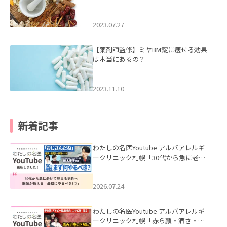
2023.07.27
【薬剤師監修】ミヤBM錠に痩せる効果
は本当にあるの？
2023.11.10
新着記事
わたしの名医Youtube アルバアレルギ
ークリニック札幌「30代から急に老け
て見える男性へ｜医師が教える「最初
にやるべき3つ」」を公開いたしまし
た。
2026.07.24
わたしの名医Youtube アルバアレルギ
ークリニック札幌「赤ら顔・酒さ・ニ