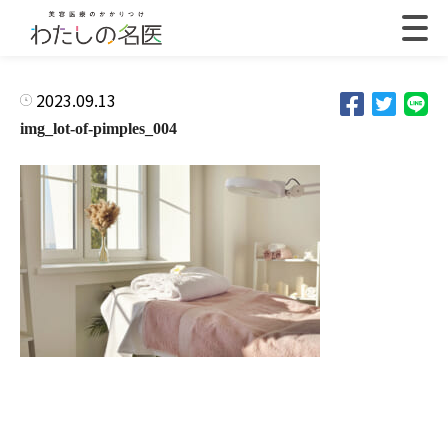
2023.09.13
img_lot-of-pimples_004