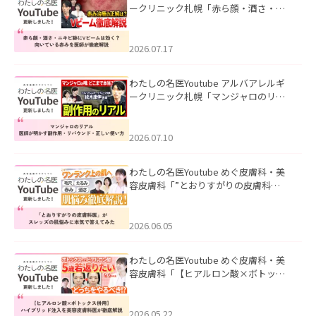
ークリニック札幌「赤ら顔・酒さ・ニ
キビ跡にVビームは効く？向いている赤
みを医師が徹底解説」を公開いたしま
した。
2026.07.17
わたしの名医Youtube アルバアレルギ
ークリニック札幌「マンジャロのリア
ル｜医師が明かす副作用・リバウン
ド・正しい使い方」を公開いたしまし
た。
2026.07.10
わたしの名医Youtube めぐ皮膚科・美
容皮膚科「”とおりすがりの皮膚科
医”がスレッズの肌悩みに本気で答えて
みた」を公開いたしました。
2026.06.05
わたしの名医Youtube めぐ皮膚科・美
容皮膚科「【ヒアルロン酸×ボトック
ス併用】ハイブリッド注入を美容皮膚
科医が徹底解説」を公開いたしまし
た。
2026.05.22