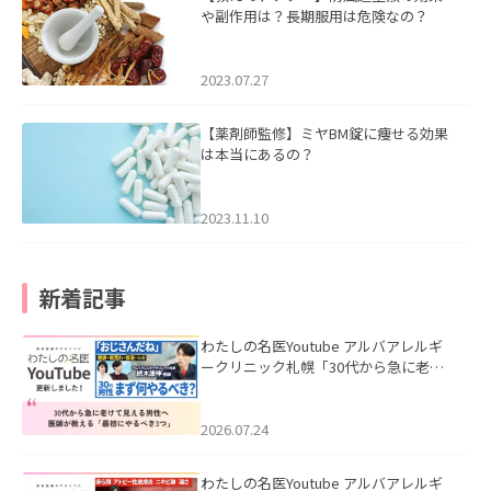
や副作用は？長期服用は危険なの？
2023.07.27
【薬剤師監修】ミヤBM錠に痩せる効果
は本当にあるの？
2023.11.10
新着記事
わたしの名医Youtube アルバアレルギ
ークリニック札幌「30代から急に老け
て見える男性へ｜医師が教える「最初
にやるべき3つ」」を公開いたしまし
た。
2026.07.24
わたしの名医Youtube アルバアレルギ