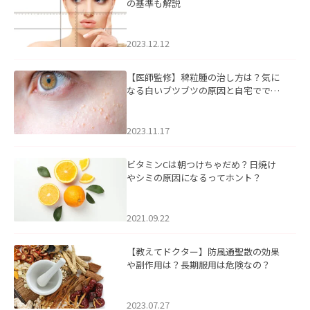
の基準も解説
2023.12.12
【医師監修】稗粒腫の治し方は？気に
なる白いブツブツの原因と自宅ででき
るケアについて
2023.11.17
ビタミンCは朝つけちゃだめ？日焼け
やシミの原因になるってホント？
2021.09.22
【教えてドクター】防風通聖散の効果
や副作用は？長期服用は危険なの？
2023.07.27