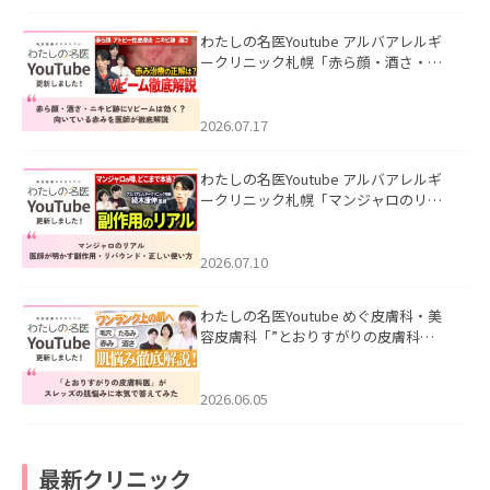
わたしの名医Youtube アルバアレルギ
ークリニック札幌「赤ら顔・酒さ・ニ
キビ跡にVビームは効く？向いている赤
みを医師が徹底解説」を公開いたしま
した。
2026.07.17
わたしの名医Youtube アルバアレルギ
ークリニック札幌「マンジャロのリア
ル｜医師が明かす副作用・リバウン
ド・正しい使い方」を公開いたしまし
た。
2026.07.10
わたしの名医Youtube めぐ皮膚科・美
容皮膚科「”とおりすがりの皮膚科
医”がスレッズの肌悩みに本気で答えて
みた」を公開いたしました。
2026.06.05
最新クリニック