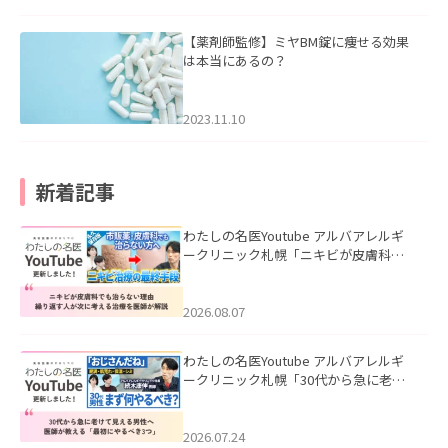
【薬剤師監修】ミヤBM錠に痩せる効果
は本当にあるの？
2023.11.10
新着記事
わたしの名医Youtube アルバアレルギ
ークリニック札幌「ニキビが皮膚科で
も治らない理由｜繰り返す人が次に考
える治療を医師が解説」を公開いたし
ました。
2026.08.07
わたしの名医Youtube アルバアレルギ
ークリニック札幌「30代から急に老け
て見える男性へ｜医師が教える「最初
にやるべき3つ」」を公開いたしまし
た。
2026.07.24