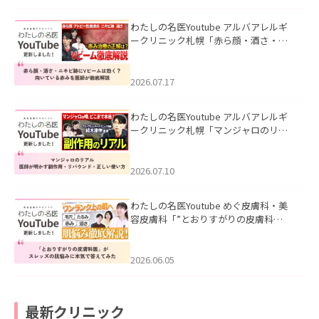
わたしの名医Youtube アルバアレルギ
ークリニック札幌「赤ら顔・酒さ・ニ
キビ跡にVビームは効く？向いている赤
みを医師が徹底解説」を公開いたしま
した。
2026.07.17
わたしの名医Youtube アルバアレルギ
ークリニック札幌「マンジャロのリア
ル｜医師が明かす副作用・リバウン
ド・正しい使い方」を公開いたしまし
た。
2026.07.10
わたしの名医Youtube めぐ皮膚科・美
容皮膚科「”とおりすがりの皮膚科
医”がスレッズの肌悩みに本気で答えて
みた」を公開いたしました。
2026.06.05
最新クリニック