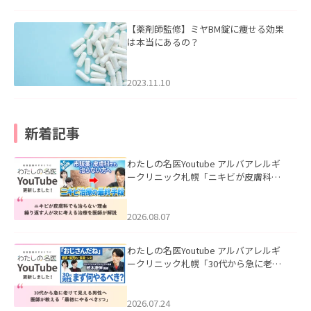
【薬剤師監修】ミヤBM錠に痩せる効果
は本当にあるの？
2023.11.10
新着記事
わたしの名医Youtube アルバアレルギ
ークリニック札幌「ニキビが皮膚科で
も治らない理由｜繰り返す人が次に考
える治療を医師が解説」を公開いたし
ました。
2026.08.07
わたしの名医Youtube アルバアレルギ
ークリニック札幌「30代から急に老け
て見える男性へ｜医師が教える「最初
にやるべき3つ」」を公開いたしまし
た。
2026.07.24