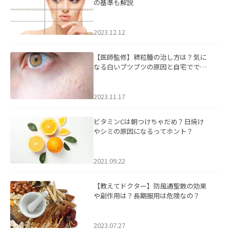
の基準も解説
2023.12.12
【医師監修】稗粒腫の治し方は？気に
なる白いブツブツの原因と自宅ででき
るケアについて
2023.11.17
ビタミンCは朝つけちゃだめ？日焼け
やシミの原因になるってホント？
2021.09.22
【教えてドクター】防風通聖散の効果
や副作用は？長期服用は危険なの？
2023.07.27