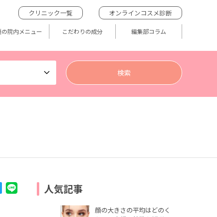
クリニック一覧
オンラインコスメ診断
題の院内メニュー
こだわりの成分
編集部コラム
人気記事
顔の大きさの平均はどのく