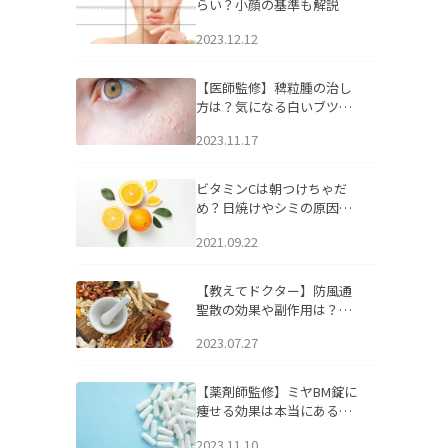
らい？小顔の基準も解説
2023.12.12
【医師監修】稗粒腫の治し
方は？気になる白いブツブ
ツの原因と自宅でできるケ
2023.11.17
アについて
ビタミンCは朝つけちゃだ
め？日焼けやシミの原因に
なるってホント？
2021.09.22
【教えてドクター】防風通
聖散の効果や副作用は？長
期服用は危険なの？
2023.07.27
【薬剤師監修】ミヤBM錠に
痩せる効果は本当にある
の？
2023.11.10