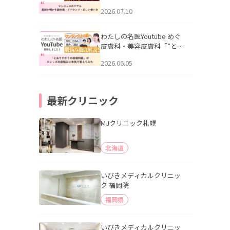
幌「マンジャロのリアル｜
2026.07.10
医師が明かす副作用・リバ
ウンド・正しい使い方」を
公開いたしました。
わたしの名医Youtube めぐ
皮膚科・美容皮膚科「”とお
りすがりの皮膚科医”がスレ
2026.06.05
ッズの肌悩みに本気で答え
てみた」を公開いたしまし
た。
最新クリニック
MJクリニック札幌
北海道
いびきメディカルクリニッ
ク 福岡院
福岡県
いびきメディカルクリニッ