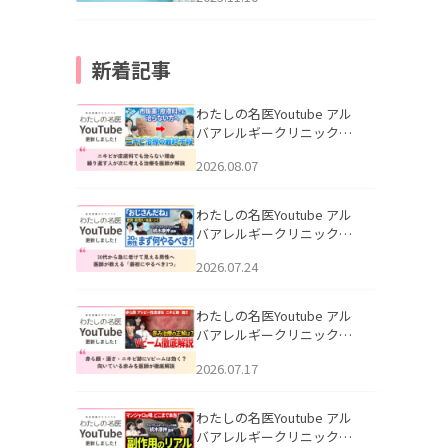
新着記事
わたしの名医Youtube アル
バアレルギークリニック札
幌「ニキビが皮膚科でも治
2026.08.07
らない理由｜繰り返す人が
次に考える治療を医師が解
説」を公開いたしました。
わたしの名医Youtube アル
バアレルギークリニック札
幌「30代から急に老けて見
2026.07.24
える男性へ｜医師が教える
「最初にやるべき3つ」」を
公開いたしました。
わたしの名医Youtube アル
バアレルギークリニック札
幌「赤ら顔・酒さ・ニキビ
2026.07.17
跡にVビームは効く？向いて
いる赤みを医師が徹底解
説」を公開いたしました。
わたしの名医Youtube アル
バアレルギークリニック札