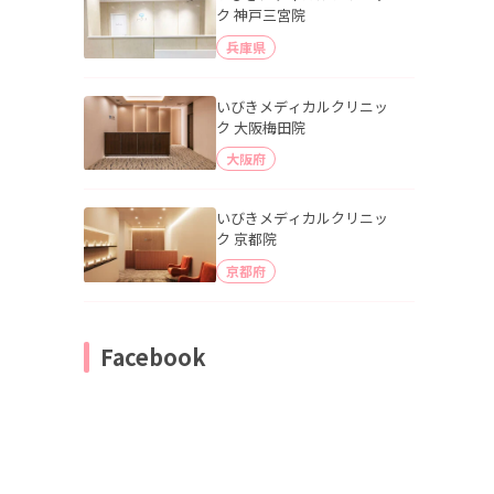
ク 神戸三宮院
兵庫県
いびきメディカルクリニッ
ク 大阪梅田院
大阪府
いびきメディカルクリニッ
ク 京都院
京都府
Facebook