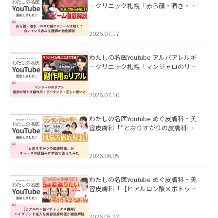
ークリニック札幌「赤ら顔・酒さ・ニ
キビ跡にVビームは効く？向いている赤
みを医師が徹底解説」を公開いたしま
した。
2026.07.17
わたしの名医Youtube アルバアレルギ
ークリニック札幌「マンジャロのリア
ル｜医師が明かす副作用・リバウン
ド・正しい使い方」を公開いたしまし
た。
2026.07.10
わたしの名医Youtube めぐ皮膚科・美
容皮膚科「”とおりすがりの皮膚科
医”がスレッズの肌悩みに本気で答えて
みた」を公開いたしました。
2026.06.05
わたしの名医Youtube めぐ皮膚科・美
容皮膚科「【ヒアルロン酸×ボトック
ス併用】ハイブリッド注入を美容皮膚
科医が徹底解説」を公開いたしまし
た。
2026.05.22