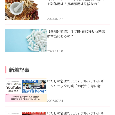
や副作用は？長期服用は危険なの？
2023.07.27
【薬剤師監修】ミヤBM錠に痩せる効果
は本当にあるの？
2023.11.10
新着記事
わたしの名医Youtube アルバアレルギ
ークリニック札幌「30代から急に老け
て見える男性へ｜医師が教える「最初
にやるべき3つ」」を公開いたしまし
た。
2026.07.24
わたしの名医Youtube アルバアレルギ