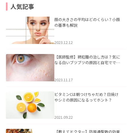
人気記事
顔の大きさの平均はどのくらい？小顔
の基準も解説
2023.12.12
【医師監修】稗粒腫の治し方は？気に
なる白いブツブツの原因と自宅ででき
るケアについて
2023.11.17
ビタミンCは朝つけちゃだめ？日焼け
やシミの原因になるってホント？
2021.09.22
【教えてドクター】防風通聖散の効果