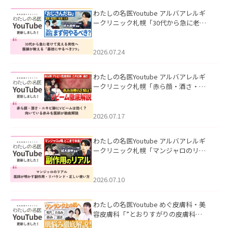
わたしの名医Youtube アルバアレルギ
ークリニック札幌「30代から急に老け
て見える男性へ｜医師が教える「最初
にやるべき3つ」」を公開いたしまし
た。
2026.07.24
わたしの名医Youtube アルバアレルギ
ークリニック札幌「赤ら顔・酒さ・ニ
キビ跡にVビームは効く？向いている赤
みを医師が徹底解説」を公開いたしま
した。
2026.07.17
わたしの名医Youtube アルバアレルギ
ークリニック札幌「マンジャロのリア
ル｜医師が明かす副作用・リバウン
ド・正しい使い方」を公開いたしまし
た。
2026.07.10
わたしの名医Youtube めぐ皮膚科・美
容皮膚科「”とおりすがりの皮膚科
医”がスレッズの肌悩みに本気で答えて