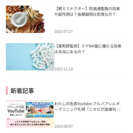
【教えてドクター】防風通聖散の効果
や副作用は？長期服用は危険なの？
2023.07.27
【薬剤師監修】ミヤBM錠に痩せる効果
は本当にあるの？
2023.11.10
新着記事
わたしの名医Youtube アルバアレルギ
ークリニック札幌「ニキビが皮膚科で
も治らない理由｜繰り返す人が次に考
える治療を医師が解説」を公開いたし
ました。
2026.08.07