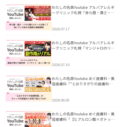
わたしの名医Youtube アルバアレルギ
ークリニック札幌「赤ら顔・酒さ・ニ
キビ跡にVビームは効く？向いている赤
みを医師が徹底解説」を公開いたしま
した。
2026.07.17
わたしの名医Youtube アルバアレルギ
ークリニック札幌「マンジャロのリア
ル｜医師が明かす副作用・リバウン
ド・正しい使い方」を公開いたしまし
た。
2026.07.10
わたしの名医Youtube めぐ皮膚科・美
容皮膚科「”とおりすがりの皮膚科
医”がスレッズの肌悩みに本気で答えて
みた」を公開いたしました。
2026.06.05
わたしの名医Youtube めぐ皮膚科・美
容皮膚科「【ヒアルロン酸×ボトック
ス併用】ハイブリッド注入を美容皮膚