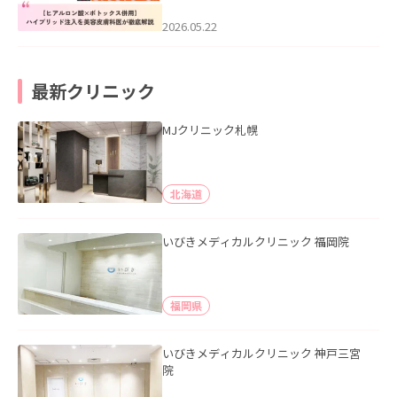
科医が徹底解説」を公開いたしまし
た。
2026.05.22
最新クリニック
MJクリニック札幌
北海道
いびきメディカルクリニック 福岡院
福岡県
いびきメディカルクリニック 神戸三宮
院