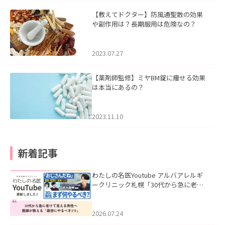
【教えてドクター】防風通聖散の効果
や副作用は？長期服用は危険なの？
2023.07.27
【薬剤師監修】ミヤBM錠に痩せる効果
は本当にあるの？
2023.11.10
新着記事
わたしの名医Youtube アルバアレルギ
ークリニック札幌「30代から急に老け
て見える男性へ｜医師が教える「最初
にやるべき3つ」」を公開いたしまし
た。
2026.07.24