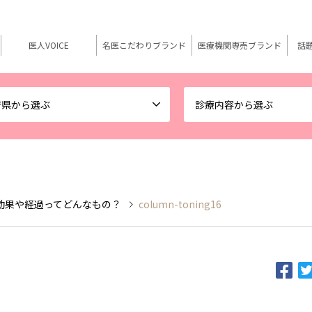
医人VOICE
名医こだわりブランド
医療機関専売ブランド
話
府県から選ぶ
診療内容から選ぶ
効果や経過ってどんなもの？
column-toning16