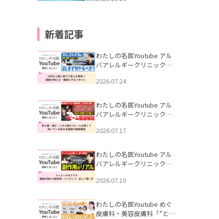
新着記事
わたしの名医Youtube アル
バアレルギークリニック札
幌「30代から急に老けて見
2026.07.24
える男性へ｜医師が教える
「最初にやるべき3つ」」を
公開いたしました。
わたしの名医Youtube アル
バアレルギークリニック札
幌「赤ら顔・酒さ・ニキビ
2026.07.17
跡にVビームは効く？向いて
いる赤みを医師が徹底解
説」を公開いたしました。
わたしの名医Youtube アル
バアレルギークリニック札
幌「マンジャロのリアル｜
2026.07.10
医師が明かす副作用・リバ
ウンド・正しい使い方」を
公開いたしました。
わたしの名医Youtube めぐ
皮膚科・美容皮膚科「”とお