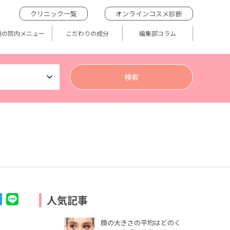
クリニック一覧
オンラインコスメ診断
題の院内メニュー
こだわりの成分
編集部コラム
人気記事
顔の大きさの平均はどのく