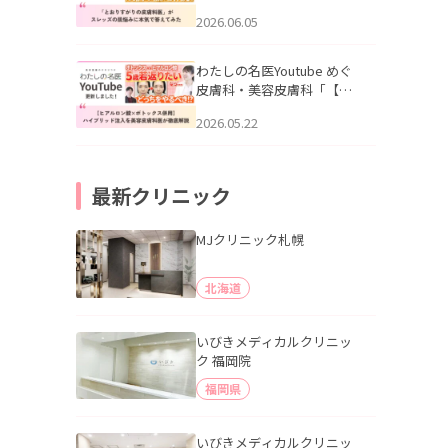
りすがりの皮膚科医”がスレ
2026.06.05
ッズの肌悩みに本気で答え
てみた」を公開いたしまし
た。
わたしの名医Youtube めぐ
皮膚科・美容皮膚科「【ヒ
アルロン酸×ボトックス併
2026.05.22
用】ハイブリッド注入を美
容皮膚科医が徹底解説」を
公開いたしました。
最新クリニック
MJクリニック札幌
北海道
いびきメディカルクリニッ
ク 福岡院
福岡県
いびきメディカルクリニッ