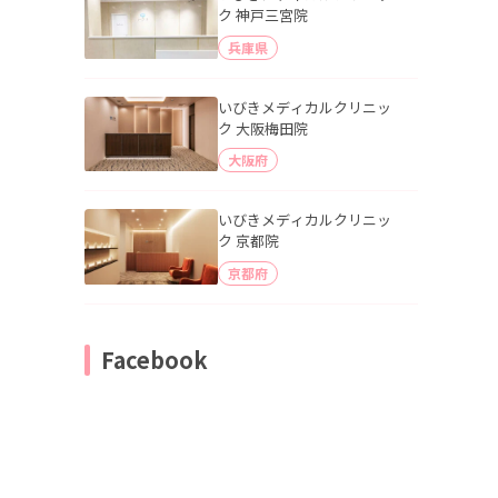
ク 神戸三宮院
兵庫県
いびきメディカルクリニッ
ク 大阪梅田院
大阪府
いびきメディカルクリニッ
ク 京都院
京都府
Facebook