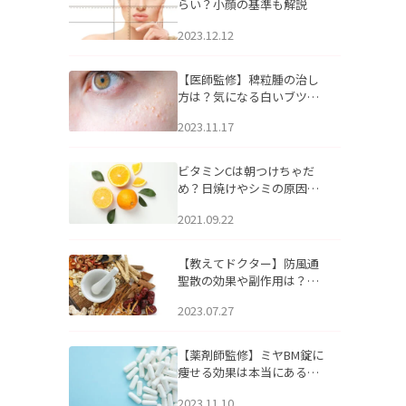
らい？小顔の基準も解説
2023.12.12
【医師監修】稗粒腫の治し
方は？気になる白いブツブ
ツの原因と自宅でできるケ
2023.11.17
アについて
ビタミンCは朝つけちゃだ
め？日焼けやシミの原因に
なるってホント？
2021.09.22
【教えてドクター】防風通
聖散の効果や副作用は？長
期服用は危険なの？
2023.07.27
【薬剤師監修】ミヤBM錠に
痩せる効果は本当にある
の？
2023.11.10