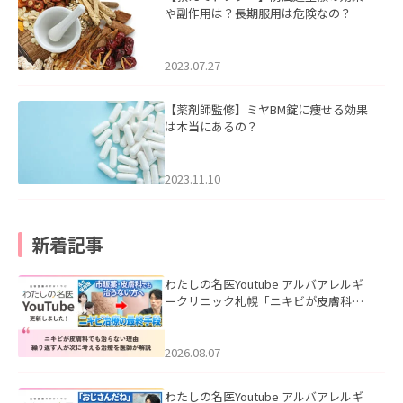
や副作用は？長期服用は危険なの？
2023.07.27
【薬剤師監修】ミヤBM錠に痩せる効果
は本当にあるの？
2023.11.10
新着記事
わたしの名医Youtube アルバアレルギ
ークリニック札幌「ニキビが皮膚科で
も治らない理由｜繰り返す人が次に考
える治療を医師が解説」を公開いたし
ました。
2026.08.07
わたしの名医Youtube アルバアレルギ