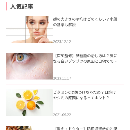
人気記事
顔の大きさの平均はどのくらい？小顔
の基準も解説
2023.12.12
【医師監修】稗粒腫の治し方は？気に
なる白いブツブツの原因と自宅ででき
るケアについて
2023.11.17
ビタミンCは朝つけちゃだめ？日焼け
やシミの原因になるってホント？
2021.09.22
【教えてドクター】防風通聖散の効果