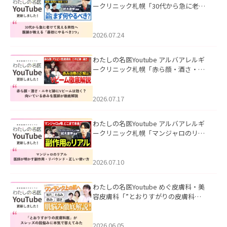
ークリニック札幌「30代から急に老け
て見える男性へ｜医師が教える「最初
にやるべき3つ」」を公開いたしまし
た。
2026.07.24
わたしの名医Youtube アルバアレルギ
ークリニック札幌「赤ら顔・酒さ・ニ
キビ跡にVビームは効く？向いている赤
みを医師が徹底解説」を公開いたしま
した。
2026.07.17
わたしの名医Youtube アルバアレルギ
ークリニック札幌「マンジャロのリア
ル｜医師が明かす副作用・リバウン
ド・正しい使い方」を公開いたしまし
た。
2026.07.10
わたしの名医Youtube めぐ皮膚科・美
容皮膚科「”とおりすがりの皮膚科
医”がスレッズの肌悩みに本気で答えて
みた」を公開いたしました。
2026.06.05