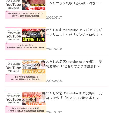
ークリニック札幌「赤ら顔・酒さ・ニ
キビ跡にVビームは効く？向いている赤
みを医師が徹底解説」を公開いたしま
した。
2026.07.17
わたしの名医Youtube アルバアレルギ
ークリニック札幌「マンジャロのリア
ル｜医師が明かす副作用・リバウン
ド・正しい使い方」を公開いたしまし
た。
2026.07.10
わたしの名医Youtube めぐ皮膚科・美
容皮膚科「”とおりすがりの皮膚科
医”がスレッズの肌悩みに本気で答えて
みた」を公開いたしました。
2026.06.05
わたしの名医Youtube めぐ皮膚科・美
容皮膚科「【ヒアルロン酸×ボトック
ス併用】ハイブリッド注入を美容皮膚
科医が徹底解説」を公開いたしまし
た。
2026.05.22