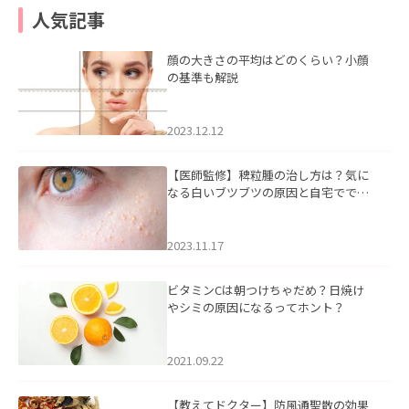
人気記事
顔の大きさの平均はどのくらい？小顔
の基準も解説
2023.12.12
【医師監修】稗粒腫の治し方は？気に
なる白いブツブツの原因と自宅ででき
るケアについて
2023.11.17
ビタミンCは朝つけちゃだめ？日焼け
やシミの原因になるってホント？
2021.09.22
【教えてドクター】防風通聖散の効果