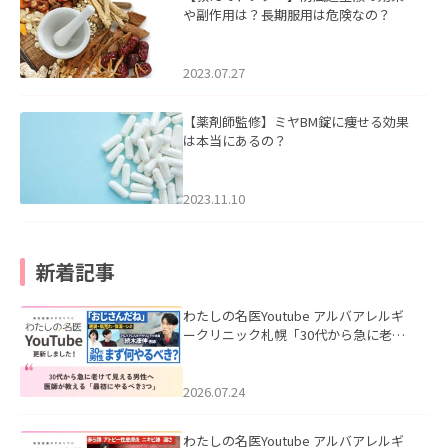
や副作用は？長期服用は危険なの？
2023.07.27
【薬剤師監修】ミヤBM錠に痩せる効果
は本当にあるの？
2023.11.10
新着記事
わたしの名医Youtube アルバアレルギ
ークリニック札幌「30代から急に老け
て見える男性へ｜医師が教える「最初
にやるべき3つ」」を公開いたしまし
た。
2026.07.24
わたしの名医Youtube アルバアレルギ