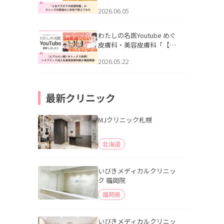
りすがりの皮膚科医”がスレ
2026.06.05
ッズの肌悩みに本気で答え
てみた」を公開いたしまし
た。
わたしの名医Youtube めぐ
皮膚科・美容皮膚科「【ヒ
アルロン酸×ボトックス併
2026.05.22
用】ハイブリッド注入を美
容皮膚科医が徹底解説」を
公開いたしました。
最新クリニック
MJクリニック札幌
北海道
いびきメディカルクリニッ
ク 福岡院
福岡県
いびきメディカルクリニッ