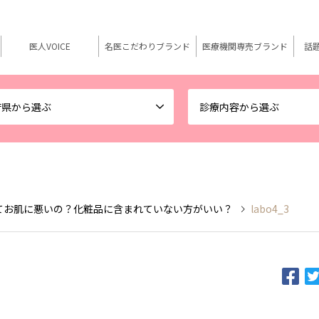
医人VOICE
名医こだわりブランド
医療機関専売ブランド
話
府県から選ぶ
診療内容から選ぶ
てお肌に悪いの？化粧品に含まれていない方がいい？
labo4_3