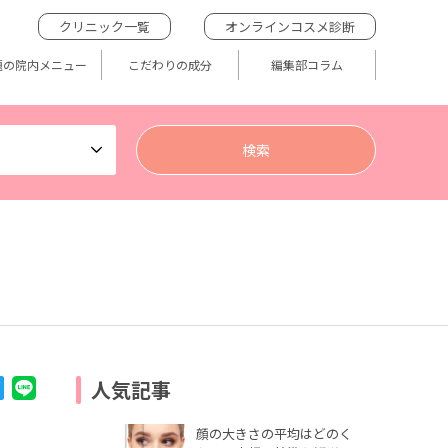
クリニック一覧
オンラインコスメ診断
題の院内メニュー
こだわりの成分
編集部コラム
人気記事
顔の大きさの平均はどのく