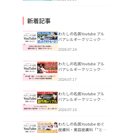
新着記事
わたしの名医Youtube アル
バアレルギークリニック札
幌「30代から急に老けて見
2026.07.24
える男性へ｜医師が教える
「最初にやるべき3つ」」を
公開いたしました。
わたしの名医Youtube アル
バアレルギークリニック札
幌「赤ら顔・酒さ・ニキビ
2026.07.17
跡にVビームは効く？向いて
いる赤みを医師が徹底解
説」を公開いたしました。
わたしの名医Youtube アル
バアレルギークリニック札
幌「マンジャロのリアル｜
2026.07.10
医師が明かす副作用・リバ
ウンド・正しい使い方」を
公開いたしました。
わたしの名医Youtube めぐ
皮膚科・美容皮膚科「”とお