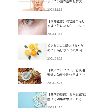
らい？小顔の基準も解説
2023.12.12
【医師監修】稗粒腫の治し
方は？気になる白いブツブ
ツの原因と自宅でできるケ
2023.11.17
アについて
ビタミンCは朝つけちゃだ
め？日焼けやシミの原因に
なるってホント？
2021.09.22
【教えてドクター】防風通
聖散の効果や副作用は？長
期服用は危険なの？
2023.07.27
【薬剤師監修】ミヤBM錠に
痩せる効果は本当にある
の？
2023.11.10