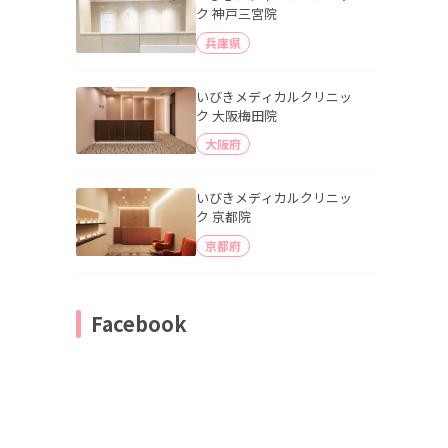
ク 神戸三宮院
兵庫県
いびきメディカルクリニッ
ク 大阪梅田院
大阪府
いびきメディカルクリニッ
ク 京都院
京都府
Facebook