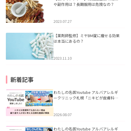
や副作用は？長期服用は危険なの？
2023.07.27
【薬剤師監修】ミヤBM錠に痩せる効果
は本当にあるの？
2023.11.10
新着記事
わたしの名医Youtube アルバアレルギ
ークリニック札幌「ニキビが皮膚科で
も治らない理由｜繰り返す人が次に考
える治療を医師が解説」を公開いたし
ました。
2026.08.07
わたしの名医Youtube アルバアレルギ