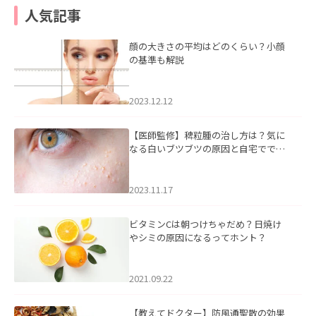
人気記事
顔の大きさの平均はどのくらい？小顔
の基準も解説
2023.12.12
【医師監修】稗粒腫の治し方は？気に
なる白いブツブツの原因と自宅ででき
るケアについて
2023.11.17
ビタミンCは朝つけちゃだめ？日焼け
やシミの原因になるってホント？
2021.09.22
【教えてドクター】防風通聖散の効果