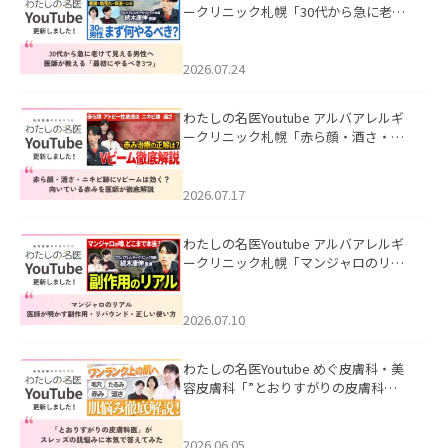
ークリニック札幌「30代から急に老け
て見える男性へ｜医師が教える「最初
にやるべき3つ」」を公開いたしまし
た。
2026.07.24
わたしの名医Youtube アルバアレルギ
ークリニック札幌「赤ら顔・酒さ・ニ
キビ跡にVビームは効く？向いている赤
みを医師が徹底解説」を公開いたしま
した。
2026.07.17
わたしの名医Youtube アルバアレルギ
ークリニック札幌「マンジャロのリア
ル｜医師が明かす副作用・リバウン
ド・正しい使い方」を公開いたしまし
た。
2026.07.10
わたしの名医Youtube めぐ皮膚科・美
容皮膚科「”とおりすがりの皮膚科
医”がスレッズの肌悩みに本気で答えて
みた」を公開いたしました。
2026.06.05