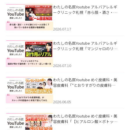
わたしの名医Youtube アルバアレルギ
ークリニック札幌「赤ら顔・酒さ・ニ
キビ跡にVビームは効く？向いている赤
みを医師が徹底解説」を公開いたしま
した。
2026.07.17
わたしの名医Youtube アルバアレルギ
ークリニック札幌「マンジャロのリア
ル｜医師が明かす副作用・リバウン
ド・正しい使い方」を公開いたしまし
た。
2026.07.10
わたしの名医Youtube めぐ皮膚科・美
容皮膚科「”とおりすがりの皮膚科
医”がスレッズの肌悩みに本気で答えて
みた」を公開いたしました。
2026.06.05
わたしの名医Youtube めぐ皮膚科・美
容皮膚科「【ヒアルロン酸×ボトック
ス併用】ハイブリッド注入を美容皮膚