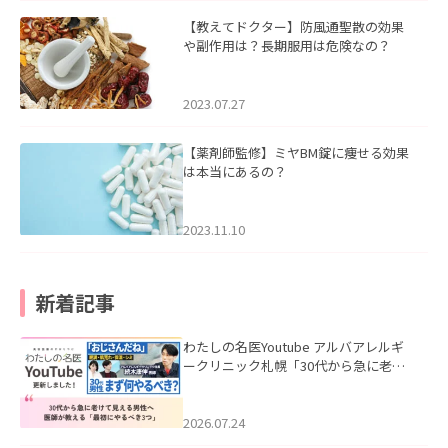
【教えてドクター】防風通聖散の効果
や副作用は？長期服用は危険なの？
2023.07.27
【薬剤師監修】ミヤBM錠に痩せる効果
は本当にあるの？
2023.11.10
新着記事
わたしの名医Youtube アルバアレルギ
ークリニック札幌「30代から急に老け
て見える男性へ｜医師が教える「最初
にやるべき3つ」」を公開いたしまし
た。
2026.07.24