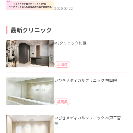
科医が徹底解説」を公開いたしまし
た。
2026.05.22
最新クリニック
MJクリニック札幌
北海道
いびきメディカルクリニック 福岡院
福岡県
いびきメディカルクリニック 神戸三宮
院