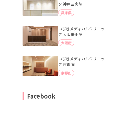
ク 神戸三宮院
兵庫県
いびきメディカルクリニッ
ク 大阪梅田院
大阪府
いびきメディカルクリニッ
ク 京都院
京都府
Facebook