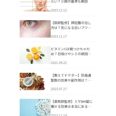
らい？小顔の基準も解説
2023.12.12
【医師監修】稗粒腫の治し
方は？気になる白いブツブ
ツの原因と自宅でできるケ
2023.11.17
アについて
ビタミンCは朝つけちゃだ
め？日焼けやシミの原因に
なるってホント？
2021.09.22
【教えてドクター】防風通
聖散の効果や副作用は？長
期服用は危険なの？
2023.07.27
【薬剤師監修】ミヤBM錠に
痩せる効果は本当にある
の？
2023.11.10