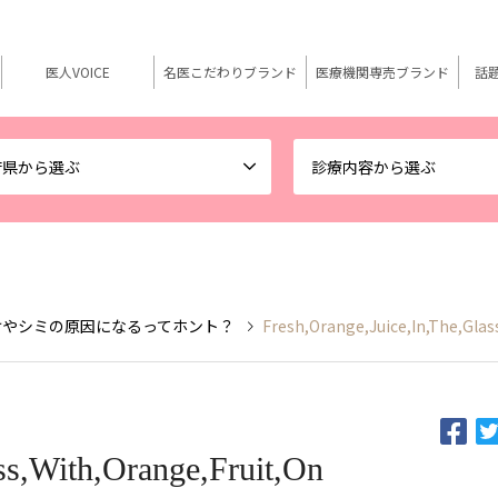
医人VOICE
名医こだわりブランド
医療機関専売ブランド
話
府県から選ぶ
診療内容から選ぶ
けやシミの原因になるってホント？
Fresh,Orange,Juice,In,The,Glas
ss,With,Orange,Fruit,On