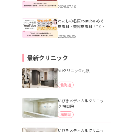
幌「マンジャロのリアル｜
2026.07.10
医師が明かす副作用・リバ
ウンド・正しい使い方」を
公開いたしました。
わたしの名医Youtube めぐ
皮膚科・美容皮膚科「”とお
りすがりの皮膚科医”がスレ
2026.06.05
ッズの肌悩みに本気で答え
てみた」を公開いたしまし
た。
最新クリニック
MJクリニック札幌
北海道
いびきメディカルクリニッ
ク 福岡院
福岡県
いびきメディカルクリニッ