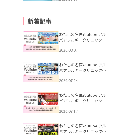
新着記事
わたしの名医Youtube アル
バアレルギークリニック札
幌「ニキビが皮膚科でも治
2026.08.07
らない理由｜繰り返す人が
次に考える治療を医師が解
説」を公開いたしました。
わたしの名医Youtube アル
バアレルギークリニック札
幌「30代から急に老けて見
2026.07.24
える男性へ｜医師が教える
「最初にやるべき3つ」」を
公開いたしました。
わたしの名医Youtube アル
バアレルギークリニック札
幌「赤ら顔・酒さ・ニキビ
2026.07.17
跡にVビームは効く？向いて
いる赤みを医師が徹底解
説」を公開いたしました。
わたしの名医Youtube アル
バアレルギークリニック札