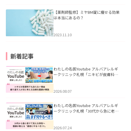
【薬剤師監修】ミヤBM錠に痩せる効果
は本当にあるの？
2023.11.10
新着記事
わたしの名医Youtube アルバアレルギ
ークリニック札幌「ニキビが皮膚科で
も治らない理由｜繰り返す人が次に考
える治療を医師が解説」を公開いたし
ました。
2026.08.07
わたしの名医Youtube アルバアレルギ
ークリニック札幌「30代から急に老け
て見える男性へ｜医師が教える「最初
にやるべき3つ」」を公開いたしまし
た。
2026.07.24