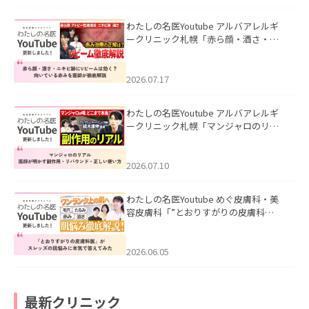
わたしの名医Youtube アルバアレルギ
ークリニック札幌「赤ら顔・酒さ・ニ
キビ跡にVビームは効く？向いている赤
みを医師が徹底解説」を公開いたしま
した。
2026.07.17
わたしの名医Youtube アルバアレルギ
ークリニック札幌「マンジャロのリア
ル｜医師が明かす副作用・リバウン
ド・正しい使い方」を公開いたしまし
た。
2026.07.10
わたしの名医Youtube めぐ皮膚科・美
容皮膚科「”とおりすがりの皮膚科
医”がスレッズの肌悩みに本気で答えて
みた」を公開いたしました。
2026.06.05
最新クリニック