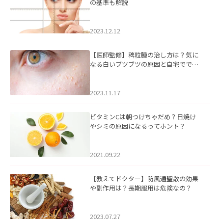
の基準も解説
2023.12.12
【医師監修】稗粒腫の治し方は？気に
なる白いブツブツの原因と自宅ででき
るケアについて
2023.11.17
ビタミンCは朝つけちゃだめ？日焼け
やシミの原因になるってホント？
2021.09.22
【教えてドクター】防風通聖散の効果
や副作用は？長期服用は危険なの？
2023.07.27