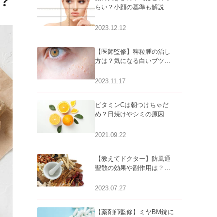
？
らい？小顔の基準も解説
2023.12.12
【医師監修】稗粒腫の治し
方は？気になる白いブツブ
ツの原因と自宅でできるケ
アについて
2023.11.17
ビタミンCは朝つけちゃだ
め？日焼けやシミの原因に
なるってホント？
2021.09.22
【教えてドクター】防風通
聖散の効果や副作用は？長
期服用は危険なの？
2023.07.27
【薬剤師監修】ミヤBM錠に