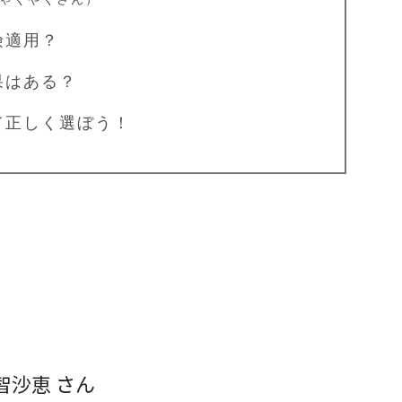
険適用？
果はある？
て正しく選ぼう！
智沙恵 さん