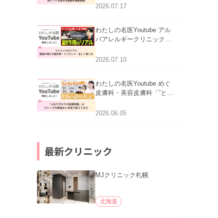
跡にVビームは効く？向い
2026.07.17
ている赤みを医師が徹底解
説」を公開いたしました。
わたしの名医Youtube アル
バアレルギークリニック札
幌「マンジャロのリアル｜
医師が明かす副作用・リバ
2026.07.10
ウンド・正しい使い方」を
公開いたしました。
わたしの名医Youtube めぐ
皮膚科・美容皮膚科「”とお
りすがりの皮膚科医”がスレ
ッズの肌悩みに本気で答え
2026.06.05
てみた」を公開いたしまし
た。
最新クリニック
MJクリニック札幌
北海道