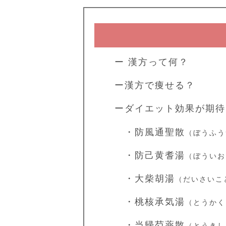
ー 漢方って何？
ー漢方で痩せる？
ーダイエット効果が期待
・防風通聖散
（ぼうふう
・防己黄耆湯
（ぼういお
・大柴胡湯
（だいさいこ
・桃核承気湯
（とうかく
・当帰芍薬散
（とうきし