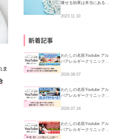
痩せる効果は本当にある
の？
2023.11.10
新着記事
わたしの名医Youtube アル
バアレルギークリニック札
れま
幌「ニキビが皮膚科でも治
らない理由｜繰り返す人が
2026.08.07
次に考える治療を医師が解
合
説」を公開いたしました。
わたしの名医Youtube アル
バアレルギークリニック札
幌「30代から急に老けて見
える男性へ｜医師が教える
2026.07.24
「最初にやるべき3つ」」を
公開いたしました。
わたしの名医Youtube アル
バアレルギークリニック札
幌「赤ら顔・酒さ・ニキビ