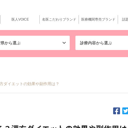
医人VOICE
名医こだわりブランド
医療機関専売ブランド
話
府県から選ぶ
診療内容から選ぶ
方ダイエットの効果や副作用は？