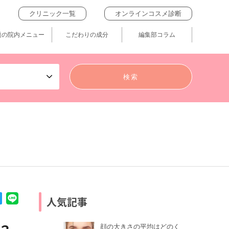
クリニック一覧
オンラインコスメ診断
題の院内メニュー
こだわりの成分
編集部コラム
人気記事
顔の大きさの平均はどのく