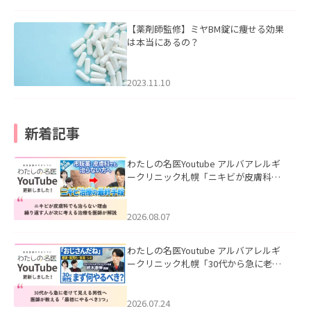
【薬剤師監修】ミヤBM錠に痩せる効果
は本当にあるの？
2023.11.10
新着記事
わたしの名医Youtube アルバアレルギ
ークリニック札幌「ニキビが皮膚科で
も治らない理由｜繰り返す人が次に考
える治療を医師が解説」を公開いたし
ました。
2026.08.07
わたしの名医Youtube アルバアレルギ
ークリニック札幌「30代から急に老け
て見える男性へ｜医師が教える「最初
にやるべき3つ」」を公開いたしまし
た。
2026.07.24