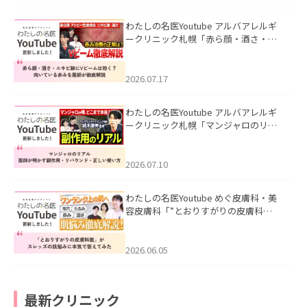
わたしの名医Youtube アルバアレルギ
ークリニック札幌「赤ら顔・酒さ・ニ
キビ跡にVビームは効く？向いている赤
みを医師が徹底解説」を公開いたしま
した。
2026.07.17
わたしの名医Youtube アルバアレルギ
ークリニック札幌「マンジャロのリア
ル｜医師が明かす副作用・リバウン
ド・正しい使い方」を公開いたしまし
た。
2026.07.10
わたしの名医Youtube めぐ皮膚科・美
容皮膚科「”とおりすがりの皮膚科
医”がスレッズの肌悩みに本気で答えて
みた」を公開いたしました。
2026.06.05
最新クリニック