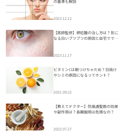
の基準も解説
2023.12.12
【医師監修】稗粒腫の治し方は？気に
なる白いブツブツの原因と自宅ででき
るケアについて
2023.11.17
ビタミンCは朝つけちゃだめ？日焼け
やシミの原因になるってホント？
2021.09.22
【教えてドクター】防風通聖散の効果
や副作用は？長期服用は危険なの？
2023.07.27