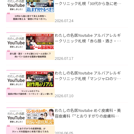
ークリニック札幌「30代から急に老け
て見える男性へ｜医師が教える「最初
にやるべき3つ」」を公開いたしまし
た。
2026.07.24
わたしの名医Youtube アルバアレルギ
ークリニック札幌「赤ら顔・酒さ・ニ
キビ跡にVビームは効く？向いている赤
みを医師が徹底解説」を公開いたしま
した。
2026.07.17
わたしの名医Youtube アルバアレルギ
ークリニック札幌「マンジャロのリア
ル｜医師が明かす副作用・リバウン
ド・正しい使い方」を公開いたしまし
た。
2026.07.10
わたしの名医Youtube めぐ皮膚科・美
容皮膚科「”とおりすがりの皮膚科
医”がスレッズの肌悩みに本気で答えて
みた」を公開いたしました。
2026.06.05