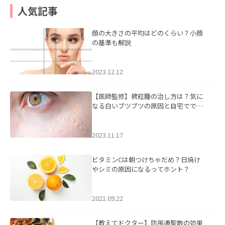
人気記事
顔の大きさの平均はどのくらい？小顔
の基準も解説
2023.12.12
【医師監修】稗粒腫の治し方は？気に
なる白いブツブツの原因と自宅ででき
るケアについて
2023.11.17
ビタミンCは朝つけちゃだめ？日焼け
やシミの原因になるってホント？
2021.09.22
【教えてドクター】防風通聖散の効果