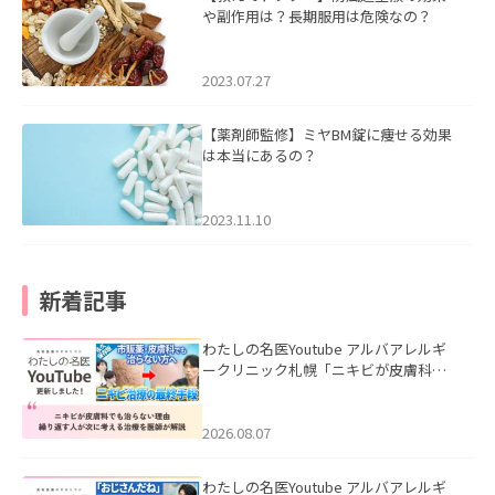
や副作用は？長期服用は危険なの？
2023.07.27
【薬剤師監修】ミヤBM錠に痩せる効果
は本当にあるの？
2023.11.10
新着記事
わたしの名医Youtube アルバアレルギ
ークリニック札幌「ニキビが皮膚科で
も治らない理由｜繰り返す人が次に考
える治療を医師が解説」を公開いたし
ました。
2026.08.07
わたしの名医Youtube アルバアレルギ