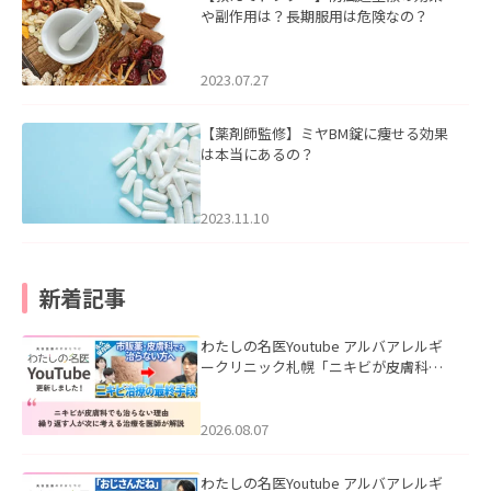
や副作用は？長期服用は危険なの？
2023.07.27
【薬剤師監修】ミヤBM錠に痩せる効果
は本当にあるの？
2023.11.10
新着記事
わたしの名医Youtube アルバアレルギ
ークリニック札幌「ニキビが皮膚科で
も治らない理由｜繰り返す人が次に考
える治療を医師が解説」を公開いたし
ました。
2026.08.07
わたしの名医Youtube アルバアレルギ