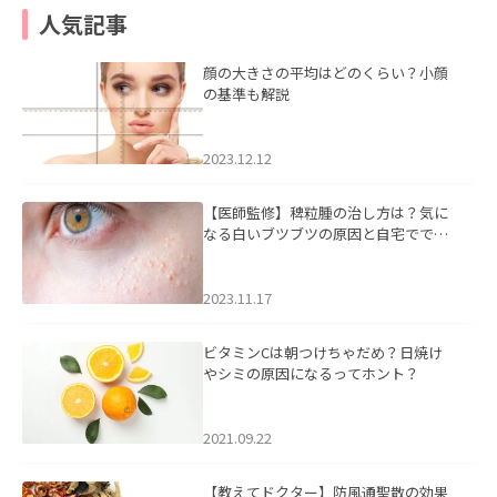
人気記事
顔の大きさの平均はどのくらい？小顔
の基準も解説
2023.12.12
【医師監修】稗粒腫の治し方は？気に
なる白いブツブツの原因と自宅ででき
るケアについて
2023.11.17
ビタミンCは朝つけちゃだめ？日焼け
やシミの原因になるってホント？
2021.09.22
【教えてドクター】防風通聖散の効果