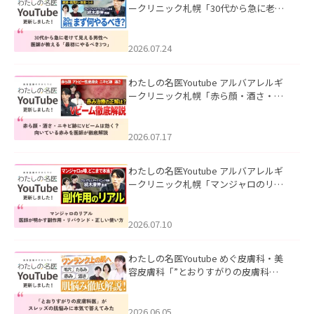
ークリニック札幌「30代から急に老け
て見える男性へ｜医師が教える「最初
にやるべき3つ」」を公開いたしまし
た。
2026.07.24
わたしの名医Youtube アルバアレルギ
ークリニック札幌「赤ら顔・酒さ・ニ
キビ跡にVビームは効く？向いている赤
みを医師が徹底解説」を公開いたしま
した。
2026.07.17
わたしの名医Youtube アルバアレルギ
ークリニック札幌「マンジャロのリア
ル｜医師が明かす副作用・リバウン
ド・正しい使い方」を公開いたしまし
た。
2026.07.10
わたしの名医Youtube めぐ皮膚科・美
容皮膚科「”とおりすがりの皮膚科
医”がスレッズの肌悩みに本気で答えて
みた」を公開いたしました。
2026.06.05