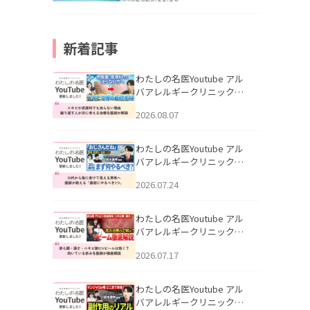
新着記事
わたしの名医Youtube アル
バアレルギークリニック札
幌「ニキビが皮膚科でも治
2026.08.07
らない理由｜繰り返す人が
次に考える治療を医師が解
説」を公開いたしました。
わたしの名医Youtube アル
バアレルギークリニック札
幌「30代から急に老けて見
2026.07.24
える男性へ｜医師が教える
「最初にやるべき3つ」」を
公開いたしました。
わたしの名医Youtube アル
バアレルギークリニック札
幌「赤ら顔・酒さ・ニキビ
2026.07.17
跡にVビームは効く？向いて
いる赤みを医師が徹底解
説」を公開いたしました。
わたしの名医Youtube アル
バアレルギークリニック札