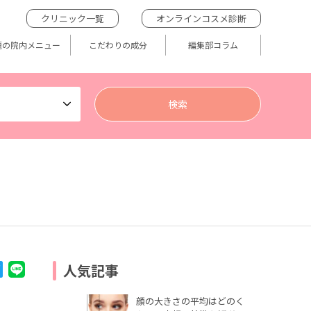
クリニック一覧
オンラインコスメ診断
題の院内メニュー
こだわりの成分
編集部コラム
人気記事
顔の大きさの平均はどのく