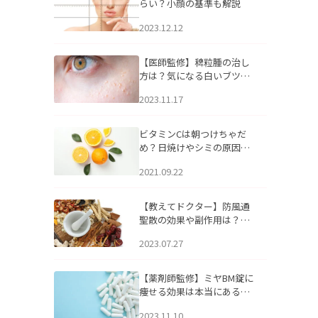
らい？小顔の基準も解説
2023.12.12
【医師監修】稗粒腫の治し
方は？気になる白いブツブ
ツの原因と自宅でできるケ
2023.11.17
アについて
ビタミンCは朝つけちゃだ
め？日焼けやシミの原因に
なるってホント？
2021.09.22
【教えてドクター】防風通
聖散の効果や副作用は？長
期服用は危険なの？
2023.07.27
【薬剤師監修】ミヤBM錠に
痩せる効果は本当にある
の？
2023.11.10