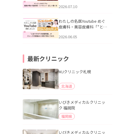
幌「マンジャロのリアル｜
2026.07.10
医師が明かす副作用・リバ
ウンド・正しい使い方」を
公開いたしました。
わたしの名医Youtube めぐ
皮膚科・美容皮膚科「”とお
りすがりの皮膚科医”がスレ
2026.06.05
ッズの肌悩みに本気で答え
てみた」を公開いたしまし
た。
最新クリニック
MJクリニック札幌
北海道
いびきメディカルクリニッ
ク 福岡院
福岡県
いびきメディカルクリニッ