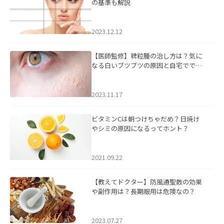
の基準も解説
2023.12.12
【医師監修】稗粒腫の治し方は？気に
なる白いブツブツの原因と自宅ででき
るケアについて
2023.11.17
ビタミンCは朝つけちゃだめ？日焼け
やシミの原因になるってホント？
2021.09.22
【教えてドクター】防風通聖散の効果
や副作用は？長期服用は危険なの？
2023.07.27