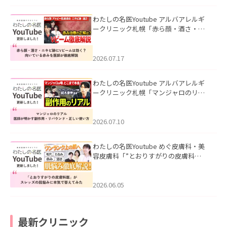
わたしの名医Youtube アルバアレルギ
ークリニック札幌「赤ら顔・酒さ・ニ
キビ跡にVビームは効く？向いている赤
みを医師が徹底解説」を公開いたしま
した。
2026.07.17
わたしの名医Youtube アルバアレルギ
ークリニック札幌「マンジャロのリア
ル｜医師が明かす副作用・リバウン
ド・正しい使い方」を公開いたしまし
た。
2026.07.10
わたしの名医Youtube めぐ皮膚科・美
容皮膚科「”とおりすがりの皮膚科
医”がスレッズの肌悩みに本気で答えて
みた」を公開いたしました。
2026.06.05
最新クリニック