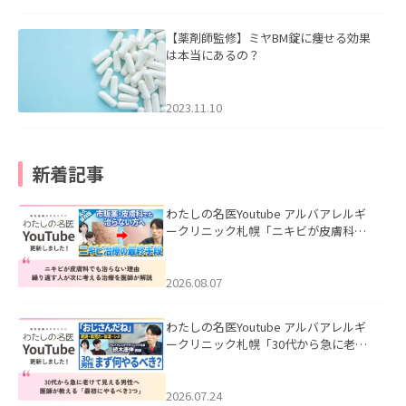
【薬剤師監修】ミヤBM錠に痩せる効果
は本当にあるの？
2023.11.10
新着記事
わたしの名医Youtube アルバアレルギ
ークリニック札幌「ニキビが皮膚科で
も治らない理由｜繰り返す人が次に考
える治療を医師が解説」を公開いたし
ました。
2026.08.07
わたしの名医Youtube アルバアレルギ
ークリニック札幌「30代から急に老け
て見える男性へ｜医師が教える「最初
にやるべき3つ」」を公開いたしまし
た。
2026.07.24