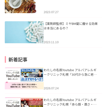
2023.07.27
【薬剤師監修】ミヤBM錠に痩せる効果
は本当にあるの？
2023.11.10
新着記事
わたしの名医Youtube アルバアレルギ
ークリニック札幌「30代から急に老け
て見える男性へ｜医師が教える「最初
にやるべき3つ」」を公開いたしまし
た。
2026.07.24
わたしの名医Youtube アルバアレルギ
ークリニック札幌「赤ら顔・酒さ・ニ