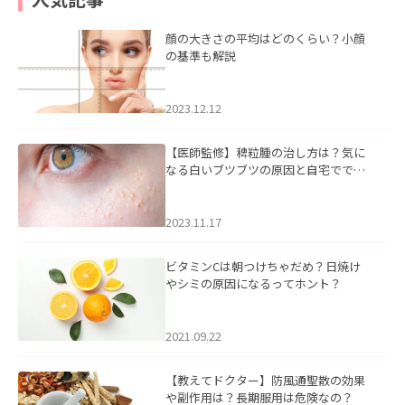
顔の大きさの平均はどのくらい？小顔
の基準も解説
2023.12.12
【医師監修】稗粒腫の治し方は？気に
なる白いブツブツの原因と自宅ででき
るケアについて
2023.11.17
ビタミンCは朝つけちゃだめ？日焼け
やシミの原因になるってホント？
2021.09.22
【教えてドクター】防風通聖散の効果
や副作用は？長期服用は危険なの？