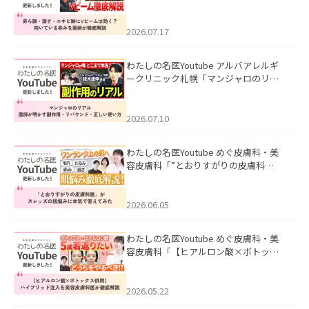
キビ跡にVビームは効く？向いている赤
みを医師が徹底解説」を公開いたしま
した。
2026.07.17
わたしの名医Youtube アルバアレルギ
ークリニック札幌「マンジャロのリア
ル｜医師が明かす副作用・リバウン
ド・正しい使い方」を公開いたしまし
た。
2026.07.10
わたしの名医Youtube めぐ皮膚科・美
容皮膚科「”とおりすがりの皮膚科
医”がスレッズの肌悩みに本気で答えて
みた」を公開いたしました。
2026.06.05
わたしの名医Youtube めぐ皮膚科・美
容皮膚科「【ヒアルロン酸×ボトック
ス併用】ハイブリッド注入を美容皮膚
科医が徹底解説」を公開いたしまし
た。
2026.05.22