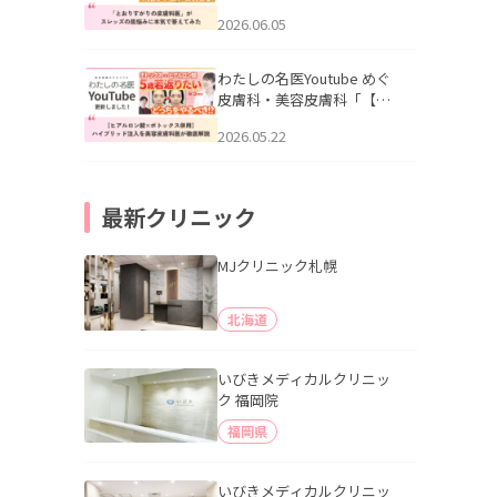
りすがりの皮膚科医”がスレ
2026.06.05
ッズの肌悩みに本気で答え
てみた」を公開いたしまし
た。
わたしの名医Youtube めぐ
皮膚科・美容皮膚科「【ヒ
アルロン酸×ボトックス併
2026.05.22
用】ハイブリッド注入を美
容皮膚科医が徹底解説」を
公開いたしました。
最新クリニック
MJクリニック札幌
北海道
いびきメディカルクリニッ
ク 福岡院
福岡県
いびきメディカルクリニッ