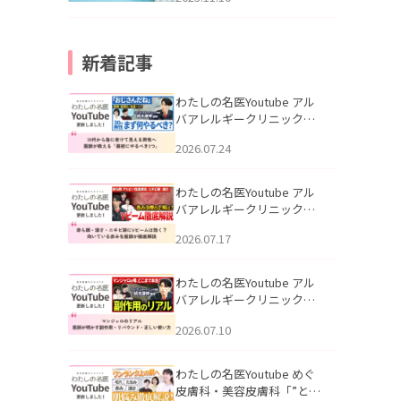
新着記事
わたしの名医Youtube アル
バアレルギークリニック札
幌「30代から急に老けて見
2026.07.24
える男性へ｜医師が教える
「最初にやるべき3つ」」を
公開いたしました。
わたしの名医Youtube アル
バアレルギークリニック札
幌「赤ら顔・酒さ・ニキビ
2026.07.17
跡にVビームは効く？向いて
いる赤みを医師が徹底解
説」を公開いたしました。
わたしの名医Youtube アル
バアレルギークリニック札
幌「マンジャロのリアル｜
2026.07.10
医師が明かす副作用・リバ
ウンド・正しい使い方」を
公開いたしました。
わたしの名医Youtube めぐ
皮膚科・美容皮膚科「”とお