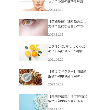
らい？小顔の基準も解説
2023.12.12
【医師監修】稗粒腫の治し
方は？気になる白いブツブ
ツの原因と自宅でできるケ
2023.11.17
アについて
ビタミンCは朝つけちゃだ
め？日焼けやシミの原因に
なるってホント？
2021.09.22
【教えてドクター】防風通
聖散の効果や副作用は？長
期服用は危険なの？
2023.07.27
【薬剤師監修】ミヤBM錠に
痩せる効果は本当にある
の？
2023.11.10