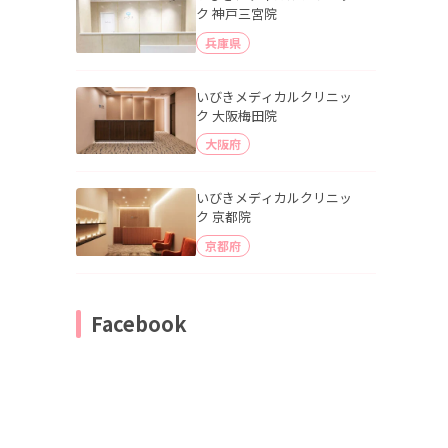
ク 神戸三宮院
兵庫県
いびきメディカルクリニッ
ク 大阪梅田院
大阪府
いびきメディカルクリニッ
ク 京都院
京都府
Facebook