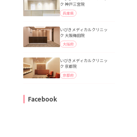
ク 神戸三宮院
兵庫県
いびきメディカルクリニッ
ク 大阪梅田院
大阪府
いびきメディカルクリニッ
ク 京都院
京都府
Facebook