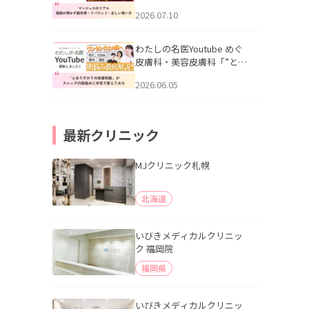
幌「マンジャロのリアル｜
2026.07.10
医師が明かす副作用・リバ
ウンド・正しい使い方」を
公開いたしました。
わたしの名医Youtube めぐ
皮膚科・美容皮膚科「”とお
りすがりの皮膚科医”がスレ
2026.06.05
ッズの肌悩みに本気で答え
てみた」を公開いたしまし
た。
最新クリニック
MJクリニック札幌
北海道
いびきメディカルクリニッ
ク 福岡院
福岡県
いびきメディカルクリニッ