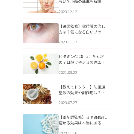
らい？小顔の基準も解説
2023.12.12
【医師監修】稗粒腫の治し
方は？気になる白いブツブ
ツの原因と自宅でできるケ
2023.11.17
アについて
ビタミンCは朝つけちゃだ
め？日焼けやシミの原因に
なるってホント？
2021.09.22
【教えてドクター】防風通
聖散の効果や副作用は？長
期服用は危険なの？
2023.07.27
【薬剤師監修】ミヤBM錠に
痩せる効果は本当にある
の？
2023.11.10