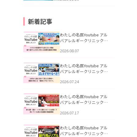
新着記事
わたしの名医Youtube アル
バアレルギークリニック札
幌「ニキビが皮膚科でも治
2026.08.07
らない理由｜繰り返す人が
次に考える治療を医師が解
説」を公開いたしました。
わたしの名医Youtube アル
バアレルギークリニック札
幌「30代から急に老けて見
2026.07.24
える男性へ｜医師が教える
「最初にやるべき3つ」」を
公開いたしました。
わたしの名医Youtube アル
バアレルギークリニック札
幌「赤ら顔・酒さ・ニキビ
2026.07.17
跡にVビームは効く？向いて
いる赤みを医師が徹底解
説」を公開いたしました。
わたしの名医Youtube アル
バアレルギークリニック札