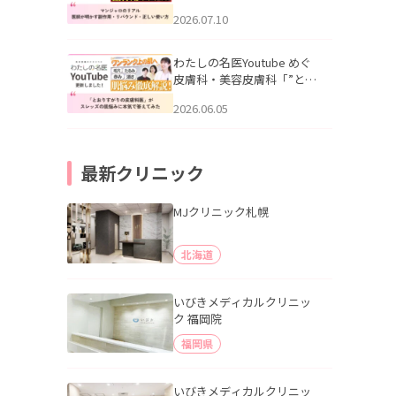
幌「マンジャロのリアル｜
2026.07.10
医師が明かす副作用・リバ
ウンド・正しい使い方」を
公開いたしました。
わたしの名医Youtube めぐ
皮膚科・美容皮膚科「”とお
りすがりの皮膚科医”がスレ
2026.06.05
ッズの肌悩みに本気で答え
てみた」を公開いたしまし
た。
最新クリニック
MJクリニック札幌
北海道
いびきメディカルクリニッ
ク 福岡院
福岡県
いびきメディカルクリニッ