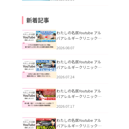
新着記事
わたしの名医Youtube アル
バアレルギークリニック札
幌「ニキビが皮膚科でも治
2026.08.07
らない理由｜繰り返す人が
次に考える治療を医師が解
説」を公開いたしました。
わたしの名医Youtube アル
バアレルギークリニック札
幌「30代から急に老けて見
2026.07.24
える男性へ｜医師が教える
「最初にやるべき3つ」」を
公開いたしました。
わたしの名医Youtube アル
バアレルギークリニック札
幌「赤ら顔・酒さ・ニキビ
2026.07.17
跡にVビームは効く？向いて
いる赤みを医師が徹底解
説」を公開いたしました。
わたしの名医Youtube アル
バアレルギークリニック札