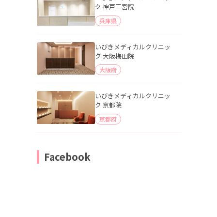
ク 神戸三宮院
兵庫県
いびきメディカルクリニッ
ク 大阪梅田院
大阪府
いびきメディカルクリニッ
ク 京都院
京都府
Facebook