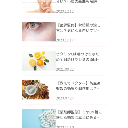
らい？小顔の基準も解説
2023.12.12
【医師監修】稗粒腫の治し
方は？気になる白いブツブ
ツの原因と自宅でできるケ
2023.11.17
アについて
ビタミンCは朝つけちゃだ
め？日焼けやシミの原因に
なるってホント？
2021.09.22
【教えてドクター】防風通
聖散の効果や副作用は？長
期服用は危険なの？
2023.07.27
【薬剤師監修】ミヤBM錠に
痩せる効果は本当にある
の？
2023.11.10