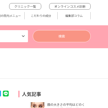
クリニック一覧
オンラインコスメ診断
題の院内メニュー
こだわりの成分
編集部コラム
人気記事
顔の大きさの平均はどのく