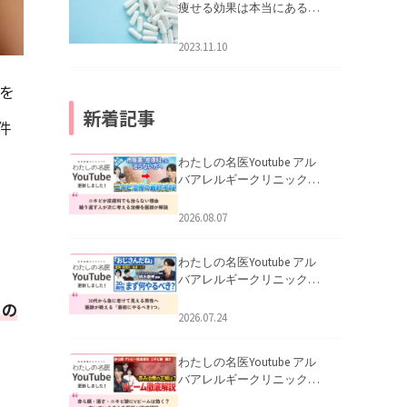
痩せる効果は本当にある
の？
2023.11.10
を
新着記事
件
わたしの名医Youtube アル
バアレルギークリニック札
幌「ニキビが皮膚科でも治
らない理由｜繰り返す人が
2026.08.07
次に考える治療を医師が解
説」を公開いたしました。
わたしの名医Youtube アル
バアレルギークリニック札
幌「30代から急に老けて見
フの
える男性へ｜医師が教える
2026.07.24
「最初にやるべき3つ」」を
公開いたしました。
わたしの名医Youtube アル
バアレルギークリニック札
幌「赤ら顔・酒さ・ニキビ