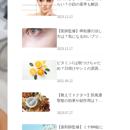
らい？小顔の基準も解説
2023.12.12
【医師監修】稗粒腫の治し
方は？気になる白いブツブ
ツの原因と自宅でできるケ
アについて
2023.11.17
ビタミンCは朝つけちゃだ
め？日焼けやシミの原因に
なるってホント？
2021.09.22
【教えてドクター】防風通
聖散の効果や副作用は？長
期服用は危険なの？
2023.07.27
【薬剤師監修】ミヤBM錠に