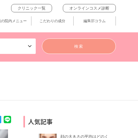
クリニック一覧
オンラインコスメ診断
題の院内メニュー
こだわりの成分
編集部コラム
人気記事
顔の大きさの平均はどのく