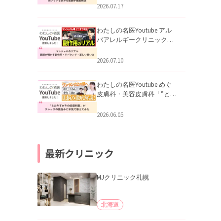
跡にVビームは効く？向いて
2026.07.17
いる赤みを医師が徹底解
説」を公開いたしました。
わたしの名医Youtube アル
バアレルギークリニック札
幌「マンジャロのリアル｜
医師が明かす副作用・リバ
2026.07.10
ウンド・正しい使い方」を
公開いたしました。
わたしの名医Youtube めぐ
皮膚科・美容皮膚科「”とお
りすがりの皮膚科医”がスレ
ッズの肌悩みに本気で答え
2026.06.05
てみた」を公開いたしまし
た。
最新クリニック
MJクリニック札幌
北海道