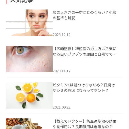
顔の大きさの平均はどのくらい？小顔
の基準も解説
2023.12.12
【医師監修】稗粒腫の治し方は？気に
なる白いブツブツの原因と自宅ででき
るケアについて
2023.11.17
ビタミンCは朝つけちゃだめ？日焼け
やシミの原因になるってホント？
2021.09.22
【教えてドクター】防風通聖散の効果
や副作用は？長期服用は危険なの？