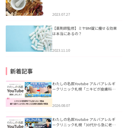
2023.07.27
【薬剤師監修】ミヤBM錠に痩せる効果
は本当にあるの？
2023.11.10
新着記事
わたしの名医Youtube アルバアレルギ
ークリニック札幌「ニキビが皮膚科で
も治らない理由｜繰り返す人が次に考
える治療を医師が解説」を公開いたし
ました。
2026.08.07
わたしの名医Youtube アルバアレルギ
ークリニック札幌「30代から急に老け