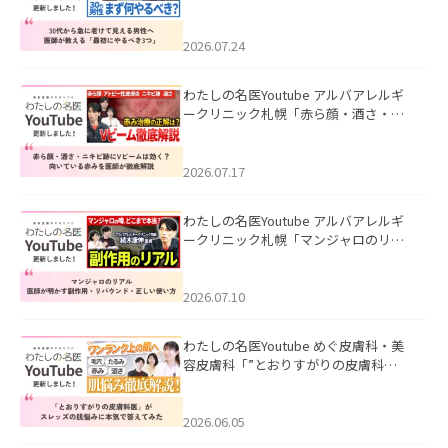
て見える男性へ｜医師が教える「最初
にやるべき3つ」」を公開いたしまし
た。
2026.07.24
わたしの名医Youtube アルバアレルギ
ークリニック札幌「赤ら顔・酒さ・ニ
キビ跡にVビームは効く？向いている赤
みを医師が徹底解説」を公開いたしま
した。
2026.07.17
わたしの名医Youtube アルバアレルギ
ークリニック札幌「マンジャロのリア
ル｜医師が明かす副作用・リバウン
ド・正しい使い方」を公開いたしまし
た。
2026.07.10
わたしの名医Youtube めぐ皮膚科・美
容皮膚科「”とおりすがりの皮膚科
医”がスレッズの肌悩みに本気で答えて
みた」を公開いたしました。
2026.06.05