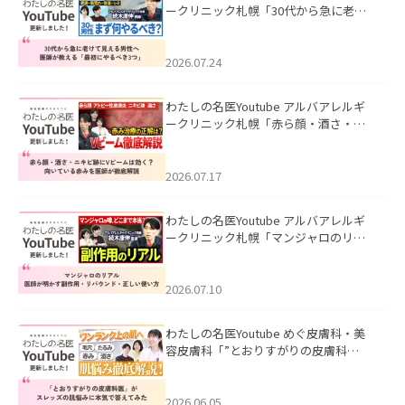
ークリニック札幌「30代から急に老け
て見える男性へ｜医師が教える「最初
にやるべき3つ」」を公開いたしまし
た。
2026.07.24
わたしの名医Youtube アルバアレルギ
ークリニック札幌「赤ら顔・酒さ・ニ
キビ跡にVビームは効く？向いている赤
みを医師が徹底解説」を公開いたしま
した。
2026.07.17
わたしの名医Youtube アルバアレルギ
ークリニック札幌「マンジャロのリア
ル｜医師が明かす副作用・リバウン
ド・正しい使い方」を公開いたしまし
た。
2026.07.10
わたしの名医Youtube めぐ皮膚科・美
容皮膚科「”とおりすがりの皮膚科
医”がスレッズの肌悩みに本気で答えて
みた」を公開いたしました。
2026.06.05