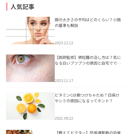
人気記事
顔の大きさの平均はどのくらい？小顔
の基準も解説
2023.12.12
【医師監修】稗粒腫の治し方は？気に
なる白いブツブツの原因と自宅ででき
るケアについて
2023.11.17
ビタミンCは朝つけちゃだめ？日焼け
やシミの原因になるってホント？
2021.09.22
【教えてドクター】防風通聖散の効果