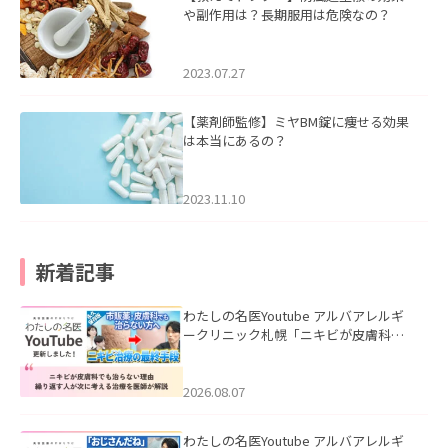
や副作用は？長期服用は危険なの？
2023.07.27
【薬剤師監修】ミヤBM錠に痩せる効果
は本当にあるの？
2023.11.10
新着記事
わたしの名医Youtube アルバアレルギ
ークリニック札幌「ニキビが皮膚科で
も治らない理由｜繰り返す人が次に考
える治療を医師が解説」を公開いたし
ました。
2026.08.07
わたしの名医Youtube アルバアレルギ