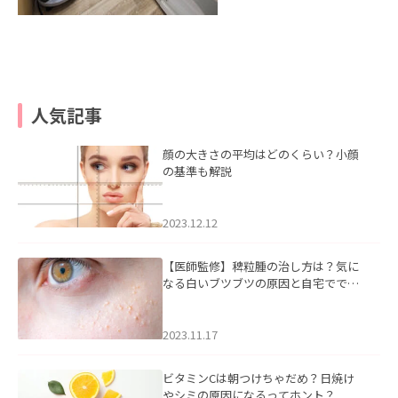
人気記事
顔の大きさの平均はどのくらい？小顔
の基準も解説
2023.12.12
【医師監修】稗粒腫の治し方は？気に
なる白いブツブツの原因と自宅ででき
るケアについて
2023.11.17
ビタミンCは朝つけちゃだめ？日焼け
やシミの原因になるってホント？