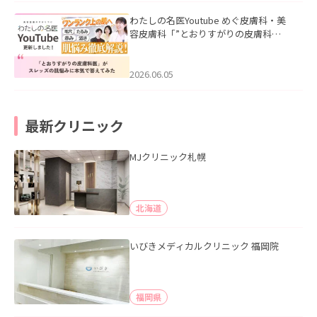
わたしの名医Youtube めぐ皮膚科・美
容皮膚科「”とおりすがりの皮膚科
医”がスレッズの肌悩みに本気で答えて
みた」を公開いたしました。
2026.06.05
最新クリニック
MJクリニック札幌
北海道
いびきメディカルクリニック 福岡院
福岡県