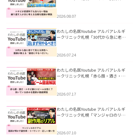
も治らない理由｜繰り返す人が次に考
える治療を医師が解説」を公開いたし
ました。
2026.08.07
わたしの名医Youtube アルバアレルギ
ークリニック札幌「30代から急に老け
て見える男性へ｜医師が教える「最初
にやるべき3つ」」を公開いたしまし
た。
2026.07.24
わたしの名医Youtube アルバアレルギ
ークリニック札幌「赤ら顔・酒さ・ニ
キビ跡にVビームは効く？向いている赤
みを医師が徹底解説」を公開いたしま
した。
2026.07.17
わたしの名医Youtube アルバアレルギ
ークリニック札幌「マンジャロのリア
ル｜医師が明かす副作用・リバウン
ド・正しい使い方」を公開いたしまし
た。
2026.07.10