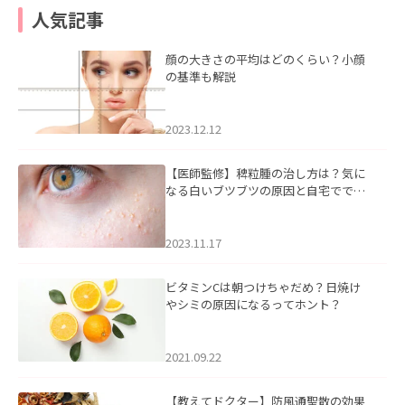
人気記事
顔の大きさの平均はどのくらい？小顔
の基準も解説
2023.12.12
【医師監修】稗粒腫の治し方は？気に
なる白いブツブツの原因と自宅ででき
るケアについて
2023.11.17
ビタミンCは朝つけちゃだめ？日焼け
やシミの原因になるってホント？
2021.09.22
【教えてドクター】防風通聖散の効果