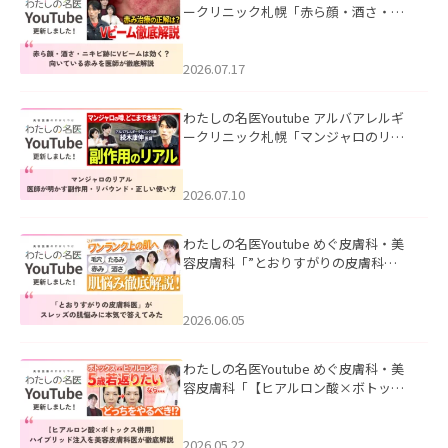
ークリニック札幌「赤ら顔・酒さ・ニ
キビ跡にVビームは効く？向いている赤
みを医師が徹底解説」を公開いたしま
した。
2026.07.17
わたしの名医Youtube アルバアレルギ
ークリニック札幌「マンジャロのリア
ル｜医師が明かす副作用・リバウン
ド・正しい使い方」を公開いたしまし
た。
2026.07.10
わたしの名医Youtube めぐ皮膚科・美
容皮膚科「”とおりすがりの皮膚科
医”がスレッズの肌悩みに本気で答えて
みた」を公開いたしました。
2026.06.05
わたしの名医Youtube めぐ皮膚科・美
容皮膚科「【ヒアルロン酸×ボトック
ス併用】ハイブリッド注入を美容皮膚
科医が徹底解説」を公開いたしまし
た。
2026.05.22