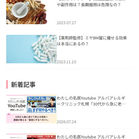
や副作用は？長期服用は危険なの？
2023.07.27
【薬剤師監修】ミヤBM錠に痩せる効果
は本当にあるの？
2023.11.10
新着記事
わたしの名医Youtube アルバアレルギ
ークリニック札幌「30代から急に老け
て見える男性へ｜医師が教える「最初
にやるべき3つ」」を公開いたしまし
た。
2026.07.24
わたしの名医Youtube アルバアレルギ