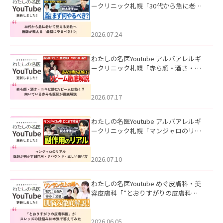
ークリニック札幌「30代から急に老け
て見える男性へ｜医師が教える「最初
にやるべき3つ」」を公開いたしまし
た。
2026.07.24
わたしの名医Youtube アルバアレルギ
ークリニック札幌「赤ら顔・酒さ・ニ
キビ跡にVビームは効く？向いている赤
みを医師が徹底解説」を公開いたしま
した。
2026.07.17
わたしの名医Youtube アルバアレルギ
ークリニック札幌「マンジャロのリア
ル｜医師が明かす副作用・リバウン
ド・正しい使い方」を公開いたしまし
た。
2026.07.10
わたしの名医Youtube めぐ皮膚科・美
容皮膚科「”とおりすがりの皮膚科
医”がスレッズの肌悩みに本気で答えて
みた」を公開いたしました。
2026.06.05