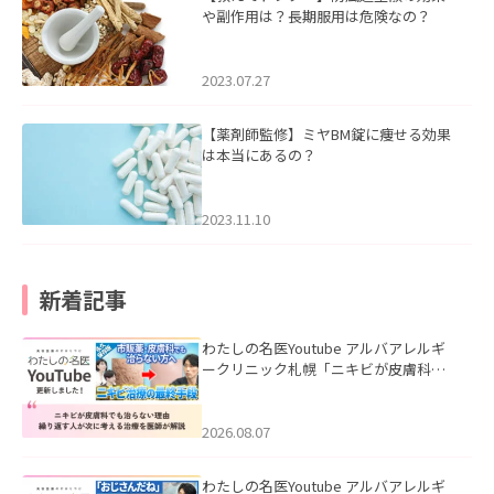
や副作用は？長期服用は危険なの？
2023.07.27
【薬剤師監修】ミヤBM錠に痩せる効果
は本当にあるの？
2023.11.10
新着記事
わたしの名医Youtube アルバアレルギ
ークリニック札幌「ニキビが皮膚科で
も治らない理由｜繰り返す人が次に考
える治療を医師が解説」を公開いたし
ました。
2026.08.07
わたしの名医Youtube アルバアレルギ