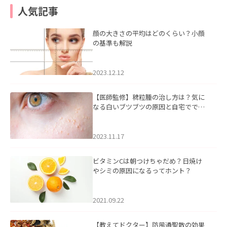
人気記事
顔の大きさの平均はどのくらい？小顔
の基準も解説
2023.12.12
【医師監修】稗粒腫の治し方は？気に
なる白いブツブツの原因と自宅ででき
るケアについて
2023.11.17
ビタミンCは朝つけちゃだめ？日焼け
やシミの原因になるってホント？
2021.09.22
【教えてドクター】防風通聖散の効果