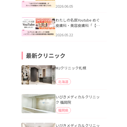
りすがりの皮膚科医”がスレ
2026.06.05
ッズの肌悩みに本気で答え
てみた」を公開いたしまし
た。
わたしの名医Youtube めぐ
皮膚科・美容皮膚科「【ヒ
アルロン酸×ボトックス併
2026.05.22
用】ハイブリッド注入を美
容皮膚科医が徹底解説」を
公開いたしました。
最新クリニック
MJクリニック札幌
北海道
いびきメディカルクリニッ
ク 福岡院
福岡県
いびきメディカルクリニッ