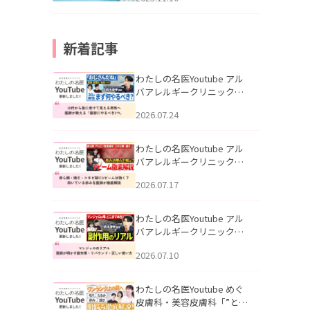
新着記事
わたしの名医Youtube アル
バアレルギークリニック札
幌「30代から急に老けて見
2026.07.24
える男性へ｜医師が教える
「最初にやるべき3つ」」を
公開いたしました。
わたしの名医Youtube アル
バアレルギークリニック札
幌「赤ら顔・酒さ・ニキビ
2026.07.17
跡にVビームは効く？向いて
いる赤みを医師が徹底解
説」を公開いたしました。
わたしの名医Youtube アル
バアレルギークリニック札
幌「マンジャロのリアル｜
2026.07.10
医師が明かす副作用・リバ
ウンド・正しい使い方」を
公開いたしました。
わたしの名医Youtube めぐ
皮膚科・美容皮膚科「”とお