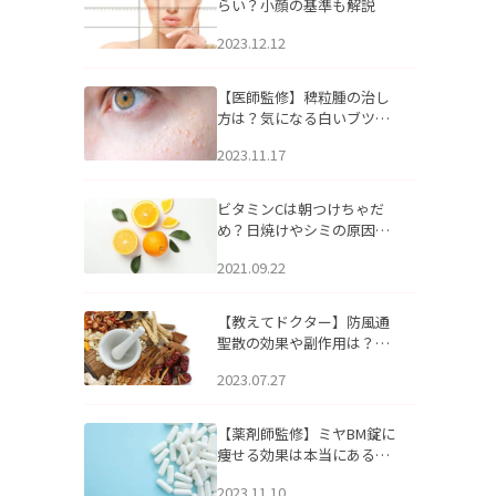
らい？小顔の基準も解説
2023.12.12
【医師監修】稗粒腫の治し
方は？気になる白いブツブ
ツの原因と自宅でできるケ
2023.11.17
アについて
ビタミンCは朝つけちゃだ
め？日焼けやシミの原因に
なるってホント？
2021.09.22
【教えてドクター】防風通
聖散の効果や副作用は？長
期服用は危険なの？
2023.07.27
【薬剤師監修】ミヤBM錠に
痩せる効果は本当にある
の？
2023.11.10