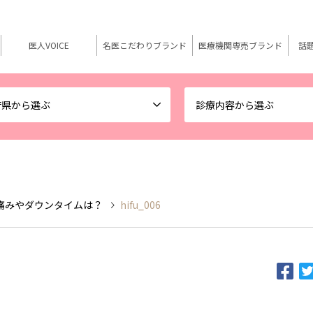
医人VOICE
名医こだわりブランド
医療機関専売ブランド
話
府県から選ぶ
診療内容から選ぶ
痛みやダウンタイムは？
hifu_006