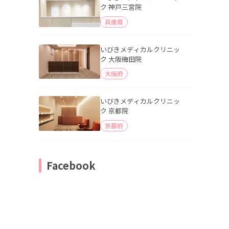
ク 神戸三宮院
兵庫県
いびきメディカルクリニッ
ク 大阪梅田院
大阪府
いびきメディカルクリニッ
ク 京都院
京都府
Facebook