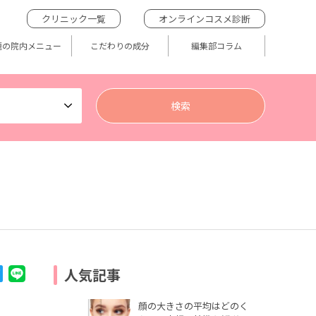
クリニック一覧
オンラインコスメ診断
題の院内メニュー
こだわりの成分
編集部コラム
人気記事
顔の大きさの平均はどのく