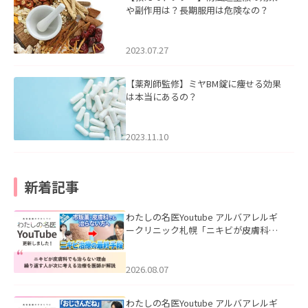
や副作用は？長期服用は危険なの？
2023.07.27
【薬剤師監修】ミヤBM錠に痩せる効果
は本当にあるの？
2023.11.10
新着記事
わたしの名医Youtube アルバアレルギ
ークリニック札幌「ニキビが皮膚科で
も治らない理由｜繰り返す人が次に考
える治療を医師が解説」を公開いたし
ました。
2026.08.07
わたしの名医Youtube アルバアレルギ