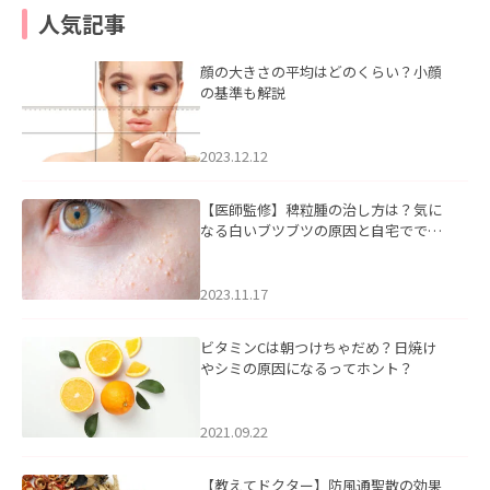
人気記事
顔の大きさの平均はどのくらい？小顔
の基準も解説
2023.12.12
【医師監修】稗粒腫の治し方は？気に
なる白いブツブツの原因と自宅ででき
るケアについて
2023.11.17
ビタミンCは朝つけちゃだめ？日焼け
やシミの原因になるってホント？
2021.09.22
【教えてドクター】防風通聖散の効果