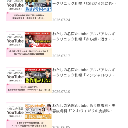
ークリニック札幌「30代から急に老け
て見える男性へ｜医師が教える「最初
にやるべき3つ」」を公開いたしまし
た。
2026.07.24
わたしの名医Youtube アルバアレルギ
ークリニック札幌「赤ら顔・酒さ・ニ
キビ跡にVビームは効く？向いている赤
みを医師が徹底解説」を公開いたしま
した。
2026.07.17
わたしの名医Youtube アルバアレルギ
ークリニック札幌「マンジャロのリア
ル｜医師が明かす副作用・リバウン
ド・正しい使い方」を公開いたしまし
た。
2026.07.10
わたしの名医Youtube めぐ皮膚科・美
容皮膚科「”とおりすがりの皮膚科
医”がスレッズの肌悩みに本気で答えて
みた」を公開いたしました。
2026.06.05