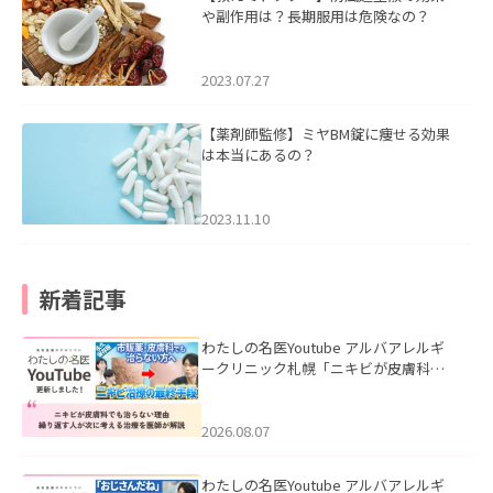
や副作用は？長期服用は危険なの？
2023.07.27
【薬剤師監修】ミヤBM錠に痩せる効果
は本当にあるの？
2023.11.10
新着記事
わたしの名医Youtube アルバアレルギ
ークリニック札幌「ニキビが皮膚科で
も治らない理由｜繰り返す人が次に考
える治療を医師が解説」を公開いたし
ました。
2026.08.07
わたしの名医Youtube アルバアレルギ