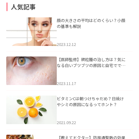
人気記事
顔の大きさの平均はどのくらい？小顔
の基準も解説
2023.12.12
【医師監修】稗粒腫の治し方は？気に
なる白いブツブツの原因と自宅ででき
るケアについて
2023.11.17
ビタミンCは朝つけちゃだめ？日焼け
やシミの原因になるってホント？
2021.09.22
【教えてドクター】防風通聖散の効果