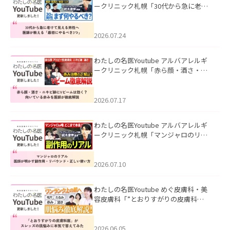
ークリニック札幌「30代から急に老け
て見える男性へ｜医師が教える「最初
にやるべき3つ」」を公開いたしまし
た。
2026.07.24
わたしの名医Youtube アルバアレルギ
ークリニック札幌「赤ら顔・酒さ・ニ
キビ跡にVビームは効く？向いている赤
みを医師が徹底解説」を公開いたしま
した。
2026.07.17
わたしの名医Youtube アルバアレルギ
ークリニック札幌「マンジャロのリア
ル｜医師が明かす副作用・リバウン
ド・正しい使い方」を公開いたしまし
た。
2026.07.10
わたしの名医Youtube めぐ皮膚科・美
容皮膚科「”とおりすがりの皮膚科
医”がスレッズの肌悩みに本気で答えて
みた」を公開いたしました。
2026.06.05