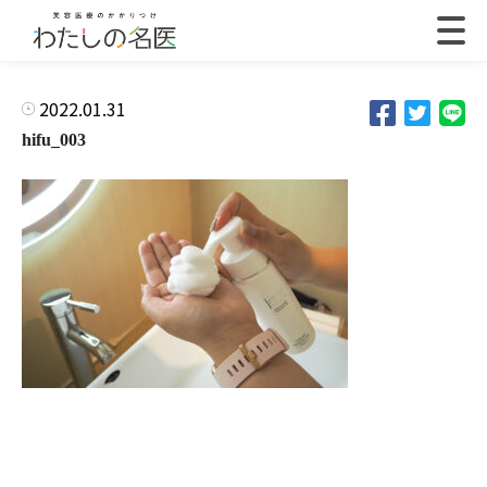
2022.01.31
hifu_003