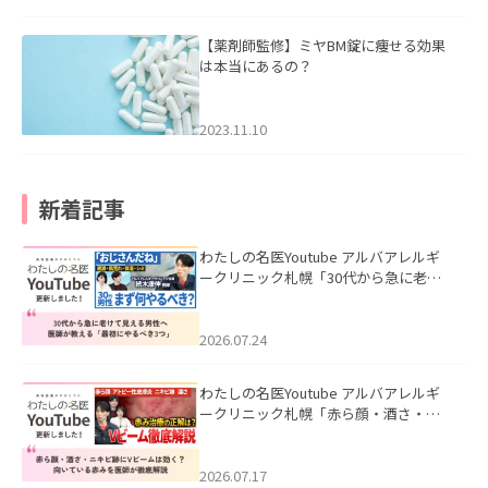
【薬剤師監修】ミヤBM錠に痩せる効果
は本当にあるの？
2023.11.10
新着記事
わたしの名医Youtube アルバアレルギ
ークリニック札幌「30代から急に老け
て見える男性へ｜医師が教える「最初
にやるべき3つ」」を公開いたしまし
た。
2026.07.24
わたしの名医Youtube アルバアレルギ
ークリニック札幌「赤ら顔・酒さ・ニ
キビ跡にVビームは効く？向いている赤
みを医師が徹底解説」を公開いたしま
した。
2026.07.17