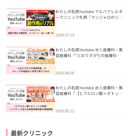
わたしの名医Youtube アルバアレルギ
ークリニック札幌「マンジャロのリア
ル｜医師が明かす副作用・リバウン
ド・正しい使い方」を公開いたしまし
た。
2026.07.10
わたしの名医Youtube めぐ皮膚科・美
容皮膚科「”とおりすがりの皮膚科
医”がスレッズの肌悩みに本気で答えて
みた」を公開いたしました。
2026.06.05
わたしの名医Youtube めぐ皮膚科・美
容皮膚科「【ヒアルロン酸×ボトック
ス併用】ハイブリッド注入を美容皮膚
科医が徹底解説」を公開いたしまし
た。
2026.05.22
最新クリニック