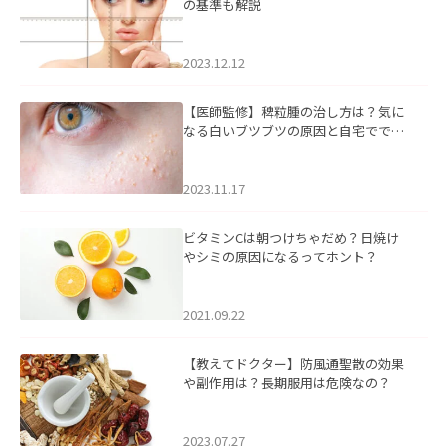
の基準も解説
2023.12.12
【医師監修】稗粒腫の治し方は？気に
なる白いブツブツの原因と自宅ででき
るケアについて
2023.11.17
ビタミンCは朝つけちゃだめ？日焼け
やシミの原因になるってホント？
2021.09.22
【教えてドクター】防風通聖散の効果
や副作用は？長期服用は危険なの？
2023.07.27