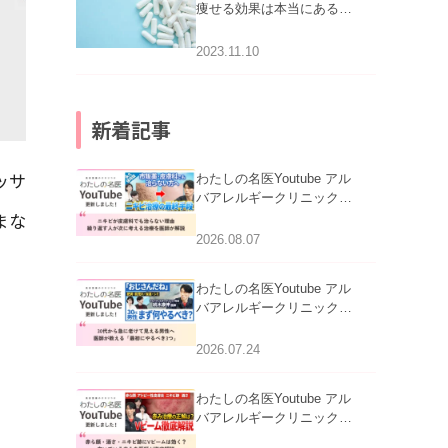
痩せる効果は本当にある
の？
2023.11.10
新着記事
ッサ
わたしの名医Youtube アル
バアレルギークリニック札
まな
幌「ニキビが皮膚科でも治
らない理由｜繰り返す人が
2026.08.07
次に考える治療を医師が解
説」を公開いたしました。
わたしの名医Youtube アル
バアレルギークリニック札
幌「30代から急に老けて見
。
える男性へ｜医師が教える
2026.07.24
「最初にやるべき3つ」」を
公開いたしました。
わたしの名医Youtube アル
バアレルギークリニック札
幌「赤ら顔・酒さ・ニキビ