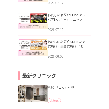
跡にVビームは効く？向い
2026.07.17
ている赤みを医師が徹底解
説」を公開いたしました。
わたしの名医Youtube アル
バアレルギークリニック札
幌「マンジャロのリアル｜
医師が明かす副作用・リバ
2026.07.10
ウンド・正しい使い方」を
公開いたしました。
わたしの名医Youtube めぐ
皮膚科・美容皮膚科「”とお
りすがりの皮膚科医”がスレ
ッズの肌悩みに本気で答え
2026.06.05
てみた」を公開いたしまし
た。
最新クリニック
MJクリニック札幌
北海道