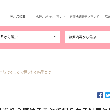
医人VOICE
名医こだわりブランド
医療機関専売ブランド
話
府県から選ぶ
診療内容から選ぶ
？続けることで得られる結果とは