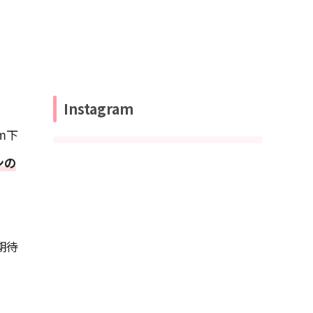
Instagram
m下
ンの
期待