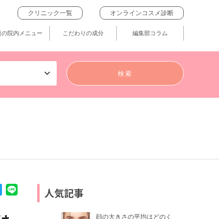
クリニック一覧
オンラインコスメ診断
題の院内メニュー
こだわりの成分
編集部コラム
人気記事
顔の大きさの平均はどのく