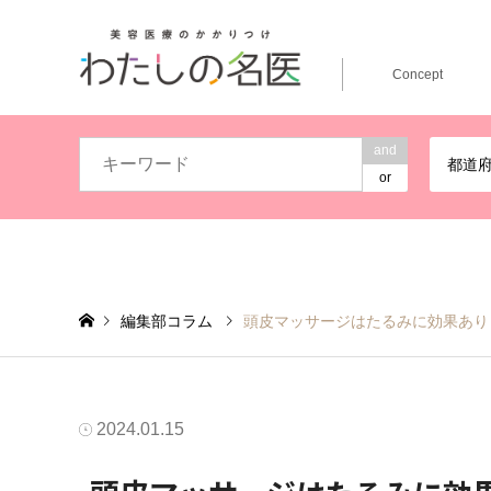
Concept
and
都道
or
編集部コラム
頭皮マッサージはたるみに効果あり
2024.01.15