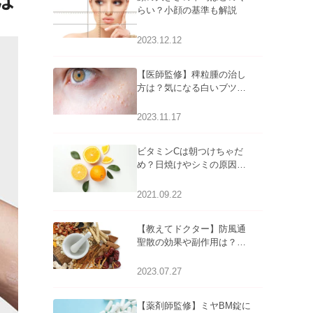
は
らい？小顔の基準も解説
2023.12.12
【医師監修】稗粒腫の治し
方は？気になる白いブツブ
ツの原因と自宅でできるケ
アについて
2023.11.17
ビタミンCは朝つけちゃだ
め？日焼けやシミの原因に
なるってホント？
2021.09.22
【教えてドクター】防風通
聖散の効果や副作用は？長
期服用は危険なの？
2023.07.27
【薬剤師監修】ミヤBM錠に