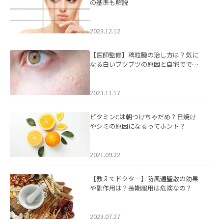
の基準も解説
2023.12.12
【医師監修】稗粒腫の治し方は？気に
なる白いブツブツの原因と自宅ででき
るケアについて
2023.11.17
ビタミンCは朝つけちゃだめ？日焼け
やシミの原因になるってホント？
2021.09.22
【教えてドクター】防風通聖散の効果
や副作用は？長期服用は危険なの？
2023.07.27