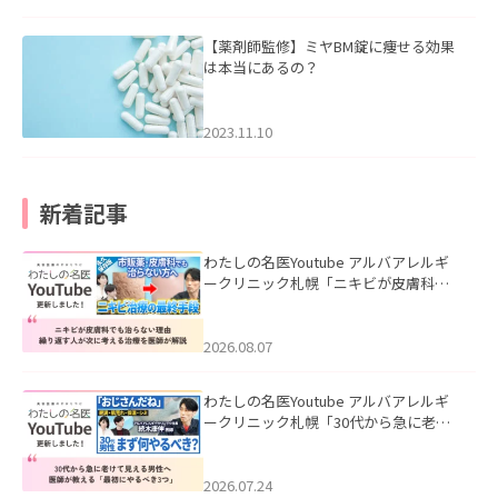
【薬剤師監修】ミヤBM錠に痩せる効果
は本当にあるの？
2023.11.10
新着記事
わたしの名医Youtube アルバアレルギ
ークリニック札幌「ニキビが皮膚科で
も治らない理由｜繰り返す人が次に考
える治療を医師が解説」を公開いたし
ました。
2026.08.07
わたしの名医Youtube アルバアレルギ
ークリニック札幌「30代から急に老け
て見える男性へ｜医師が教える「最初
にやるべき3つ」」を公開いたしまし
た。
2026.07.24