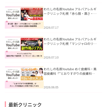
わたしの名医Youtube アルバアレルギ
ークリニック札幌「赤ら顔・酒さ・ニ
キビ跡にVビームは効く？向いている赤
みを医師が徹底解説」を公開いたしま
した。
2026.07.17
わたしの名医Youtube アルバアレルギ
ークリニック札幌「マンジャロのリア
ル｜医師が明かす副作用・リバウン
ド・正しい使い方」を公開いたしまし
た。
2026.07.10
わたしの名医Youtube めぐ皮膚科・美
容皮膚科「”とおりすがりの皮膚科
医”がスレッズの肌悩みに本気で答えて
みた」を公開いたしました。
2026.06.05
最新クリニック