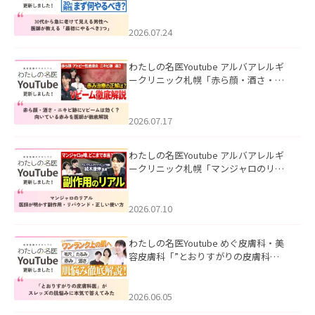
て見える男性へ｜医師が教える「最初
にやるべき3つ」」を公開いたしまし
た。
2026.07.24
わたしの名医Youtube アルバアレルギ
ークリニック札幌「赤ら顔・酒さ・ニ
キビ跡にVビームは効く？向いている赤
みを医師が徹底解説」を公開いたしま
した。
2026.07.17
わたしの名医Youtube アルバアレルギ
ークリニック札幌「マンジャロのリア
ル｜医師が明かす副作用・リバウン
ド・正しい使い方」を公開いたしまし
た。
2026.07.10
わたしの名医Youtube めぐ皮膚科・美
容皮膚科「”とおりすがりの皮膚科
医”がスレッズの肌悩みに本気で答えて
みた」を公開いたしました。
2026.06.05