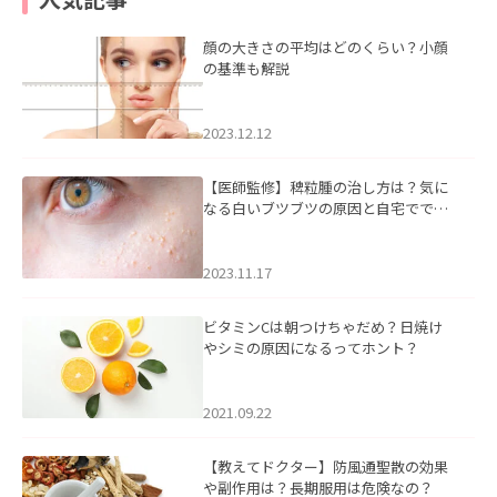
顔の大きさの平均はどのくらい？小顔
の基準も解説
2023.12.12
【医師監修】稗粒腫の治し方は？気に
なる白いブツブツの原因と自宅ででき
るケアについて
2023.11.17
ビタミンCは朝つけちゃだめ？日焼け
やシミの原因になるってホント？
2021.09.22
【教えてドクター】防風通聖散の効果
や副作用は？長期服用は危険なの？