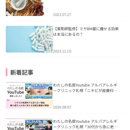
2023.07.27
【薬剤師監修】ミヤBM錠に痩せる効果
は本当にあるの？
2023.11.10
新着記事
わたしの名医Youtube アルバアレルギ
ークリニック札幌「ニキビが皮膚科で
も治らない理由｜繰り返す人が次に考
える治療を医師が解説」を公開いたし
ました。
2026.08.07
わたしの名医Youtube アルバアレルギ
ークリニック札幌「30代から急に老け