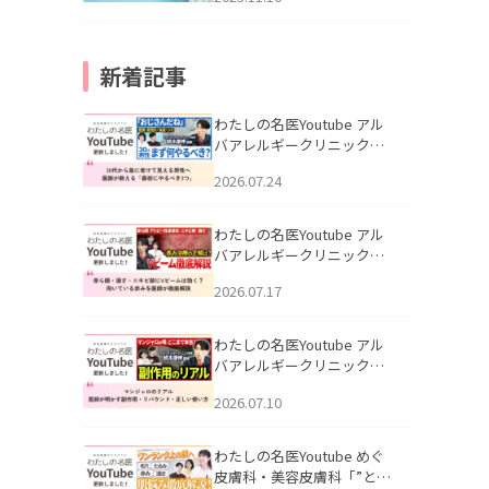
新着記事
わたしの名医Youtube アル
バアレルギークリニック札
幌「30代から急に老けて見
2026.07.24
える男性へ｜医師が教える
「最初にやるべき3つ」」を
公開いたしました。
わたしの名医Youtube アル
バアレルギークリニック札
幌「赤ら顔・酒さ・ニキビ
2026.07.17
跡にVビームは効く？向いて
いる赤みを医師が徹底解
説」を公開いたしました。
わたしの名医Youtube アル
バアレルギークリニック札
幌「マンジャロのリアル｜
2026.07.10
医師が明かす副作用・リバ
ウンド・正しい使い方」を
公開いたしました。
わたしの名医Youtube めぐ
皮膚科・美容皮膚科「”とお