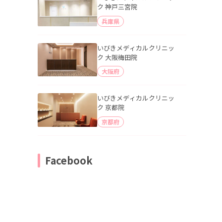
ク 神戸三宮院
兵庫県
いびきメディカルクリニッ
ク 大阪梅田院
大阪府
いびきメディカルクリニッ
ク 京都院
京都府
Facebook