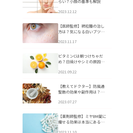
らい？小顔の基準も解説
2023.12.12
【医師監修】稗粒腫の治し
方は？気になる白いブツブ
ツの原因と自宅でできるケ
2023.11.17
アについて
ビタミンCは朝つけちゃだ
め？日焼けやシミの原因に
なるってホント？
2021.09.22
【教えてドクター】防風通
聖散の効果や副作用は？長
期服用は危険なの？
2023.07.27
【薬剤師監修】ミヤBM錠に
痩せる効果は本当にある
の？
2023.11.10