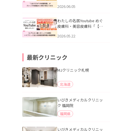
りすがりの皮膚科医”がスレ
2026.06.05
ッズの肌悩みに本気で答え
てみた」を公開いたしまし
た。
わたしの名医Youtube めぐ
皮膚科・美容皮膚科「【ヒ
アルロン酸×ボトックス併
2026.05.22
用】ハイブリッド注入を美
容皮膚科医が徹底解説」を
公開いたしました。
最新クリニック
MJクリニック札幌
北海道
いびきメディカルクリニッ
ク 福岡院
福岡県
いびきメディカルクリニッ