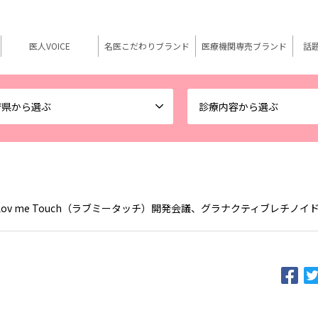
医人VOICE
名医こだわりブランド
医療機関専売ブランド
話
府県から選ぶ
診療内容から選ぶ
ov me Touch（ラブミータッチ）開発会議、グラナクティブレチノ