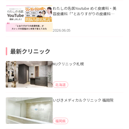
わたしの名医Youtube めぐ皮膚科・美
容皮膚科「”とおりすがりの皮膚科
医”がスレッズの肌悩みに本気で答えて
みた」を公開いたしました。
2026.06.05
最新クリニック
MJクリニック札幌
北海道
いびきメディカルクリニック 福岡院
福岡県