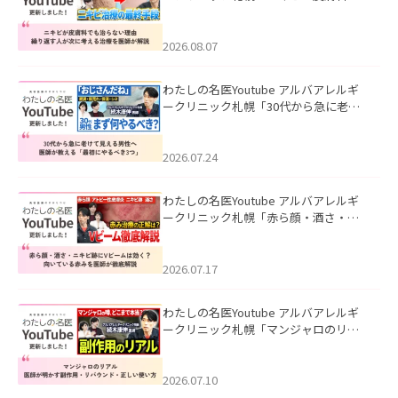
も治らない理由｜繰り返す人が次に考
える治療を医師が解説」を公開いたし
ました。
2026.08.07
わたしの名医Youtube アルバアレルギ
ークリニック札幌「30代から急に老け
て見える男性へ｜医師が教える「最初
にやるべき3つ」」を公開いたしまし
た。
2026.07.24
わたしの名医Youtube アルバアレルギ
ークリニック札幌「赤ら顔・酒さ・ニ
キビ跡にVビームは効く？向いている赤
みを医師が徹底解説」を公開いたしま
した。
2026.07.17
わたしの名医Youtube アルバアレルギ
ークリニック札幌「マンジャロのリア
ル｜医師が明かす副作用・リバウン
ド・正しい使い方」を公開いたしまし
た。
2026.07.10