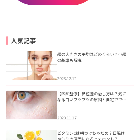
人気記事
顔の大きさの平均はどのくらい？小顔
の基準も解説
2023.12.12
【医師監修】稗粒腫の治し方は？気に
なる白いブツブツの原因と自宅ででき
るケアについて
2023.11.17
ビタミンCは朝つけちゃだめ？日焼け
やシミの原因になるってホント？