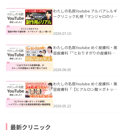
わたしの名医Youtube アルバアレルギ
ークリニック札幌「マンジャロのリア
ル｜医師が明かす副作用・リバウン
ド・正しい使い方」を公開いたしまし
た。
2026.07.10
わたしの名医Youtube めぐ皮膚科・美
容皮膚科「”とおりすがりの皮膚科
医”がスレッズの肌悩みに本気で答えて
みた」を公開いたしました。
2026.06.05
わたしの名医Youtube めぐ皮膚科・美
容皮膚科「【ヒアルロン酸×ボトック
ス併用】ハイブリッド注入を美容皮膚
科医が徹底解説」を公開いたしまし
た。
2026.05.22
最新クリニック