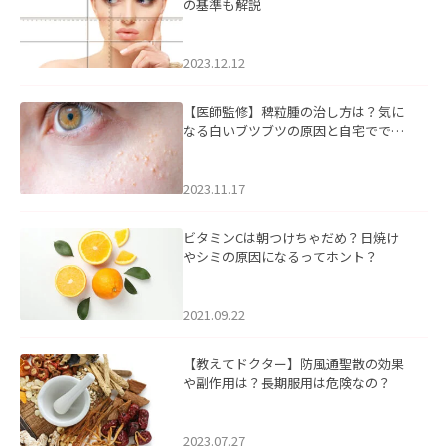
の基準も解説
2023.12.12
【医師監修】稗粒腫の治し方は？気に
なる白いブツブツの原因と自宅ででき
るケアについて
2023.11.17
ビタミンCは朝つけちゃだめ？日焼け
やシミの原因になるってホント？
2021.09.22
【教えてドクター】防風通聖散の効果
や副作用は？長期服用は危険なの？
2023.07.27