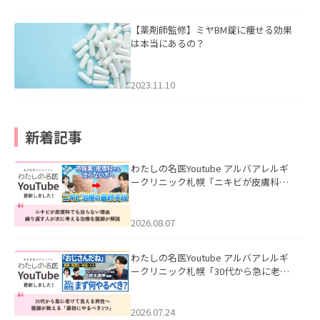
【薬剤師監修】ミヤBM錠に痩せる効果
は本当にあるの？
2023.11.10
新着記事
わたしの名医Youtube アルバアレルギ
ークリニック札幌「ニキビが皮膚科で
も治らない理由｜繰り返す人が次に考
える治療を医師が解説」を公開いたし
ました。
2026.08.07
わたしの名医Youtube アルバアレルギ
ークリニック札幌「30代から急に老け
て見える男性へ｜医師が教える「最初
にやるべき3つ」」を公開いたしまし
た。
2026.07.24