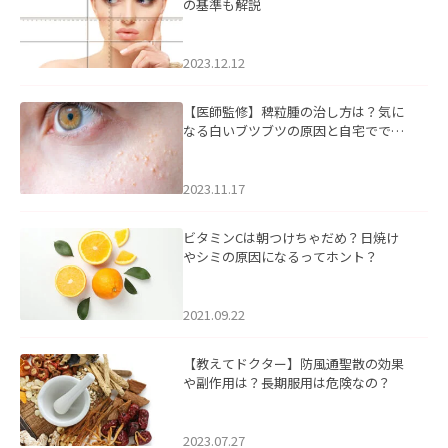
の基準も解説
2023.12.12
【医師監修】稗粒腫の治し方は？気に
なる白いブツブツの原因と自宅ででき
るケアについて
2023.11.17
ビタミンCは朝つけちゃだめ？日焼け
やシミの原因になるってホント？
2021.09.22
【教えてドクター】防風通聖散の効果
や副作用は？長期服用は危険なの？
2023.07.27