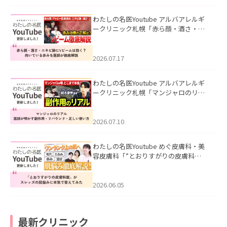
わたしの名医Youtube アルバアレルギ
ークリニック札幌「赤ら顔・酒さ・ニ
キビ跡にVビームは効く？向いている赤
みを医師が徹底解説」を公開いたしま
した。
2026.07.17
わたしの名医Youtube アルバアレルギ
ークリニック札幌「マンジャロのリア
ル｜医師が明かす副作用・リバウン
ド・正しい使い方」を公開いたしまし
た。
2026.07.10
わたしの名医Youtube めぐ皮膚科・美
容皮膚科「”とおりすがりの皮膚科
医”がスレッズの肌悩みに本気で答えて
みた」を公開いたしました。
2026.06.05
最新クリニック