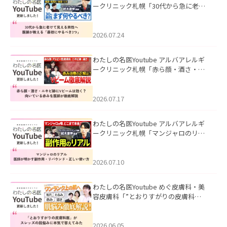
ークリニック札幌「30代から急に老け
て見える男性へ｜医師が教える「最初
にやるべき3つ」」を公開いたしまし
た。
2026.07.24
わたしの名医Youtube アルバアレルギ
ークリニック札幌「赤ら顔・酒さ・ニ
キビ跡にVビームは効く？向いている赤
みを医師が徹底解説」を公開いたしま
した。
2026.07.17
わたしの名医Youtube アルバアレルギ
ークリニック札幌「マンジャロのリア
ル｜医師が明かす副作用・リバウン
ド・正しい使い方」を公開いたしまし
た。
2026.07.10
わたしの名医Youtube めぐ皮膚科・美
容皮膚科「”とおりすがりの皮膚科
医”がスレッズの肌悩みに本気で答えて
みた」を公開いたしました。
2026.06.05