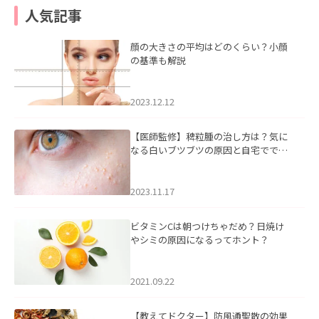
人気記事
顔の大きさの平均はどのくらい？小顔
の基準も解説
2023.12.12
【医師監修】稗粒腫の治し方は？気に
なる白いブツブツの原因と自宅ででき
るケアについて
2023.11.17
ビタミンCは朝つけちゃだめ？日焼け
やシミの原因になるってホント？
2021.09.22
【教えてドクター】防風通聖散の効果