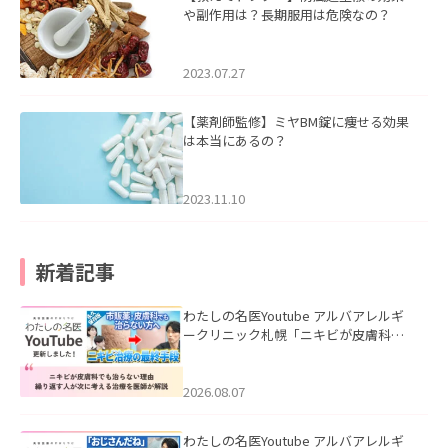
や副作用は？長期服用は危険なの？
2023.07.27
【薬剤師監修】ミヤBM錠に痩せる効果
は本当にあるの？
2023.11.10
新着記事
わたしの名医Youtube アルバアレルギ
ークリニック札幌「ニキビが皮膚科で
も治らない理由｜繰り返す人が次に考
える治療を医師が解説」を公開いたし
ました。
2026.08.07
わたしの名医Youtube アルバアレルギ