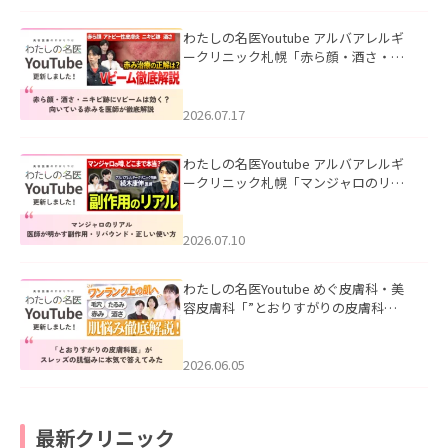
わたしの名医Youtube アルバアレルギ
ークリニック札幌「赤ら顔・酒さ・ニ
キビ跡にVビームは効く？向いている赤
みを医師が徹底解説」を公開いたしま
した。
2026.07.17
わたしの名医Youtube アルバアレルギ
ークリニック札幌「マンジャロのリア
ル｜医師が明かす副作用・リバウン
ド・正しい使い方」を公開いたしまし
た。
2026.07.10
わたしの名医Youtube めぐ皮膚科・美
容皮膚科「”とおりすがりの皮膚科
医”がスレッズの肌悩みに本気で答えて
みた」を公開いたしました。
2026.06.05
最新クリニック