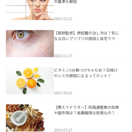
の基準も解説
2023.12.12
【医師監修】稗粒腫の治し方は？気に
なる白いブツブツの原因と自宅ででき
るケアについて
2023.11.17
ビタミンCは朝つけちゃだめ？日焼け
やシミの原因になるってホント？
2021.09.22
【教えてドクター】防風通聖散の効果
や副作用は？長期服用は危険なの？
2023.07.27