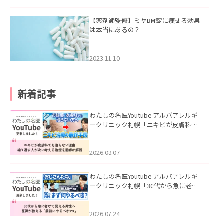
【薬剤師監修】ミヤBM錠に痩せる効果
は本当にあるの？
2023.11.10
新着記事
わたしの名医Youtube アルバアレルギ
ークリニック札幌「ニキビが皮膚科で
も治らない理由｜繰り返す人が次に考
える治療を医師が解説」を公開いたし
ました。
2026.08.07
わたしの名医Youtube アルバアレルギ
ークリニック札幌「30代から急に老け
て見える男性へ｜医師が教える「最初
にやるべき3つ」」を公開いたしまし
た。
2026.07.24