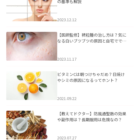
の基準も解説
2023.12.12
【医師監修】稗粒腫の治し方は？気に
なる白いブツブツの原因と自宅ででき
るケアについて
2023.11.17
ビタミンCは朝つけちゃだめ？日焼け
やシミの原因になるってホント？
2021.09.22
【教えてドクター】防風通聖散の効果
や副作用は？長期服用は危険なの？
2023.07.27