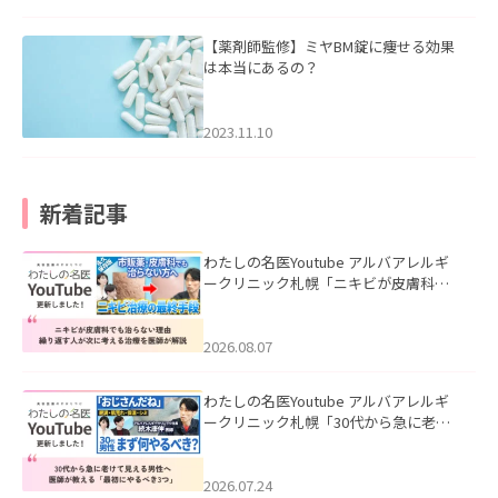
【薬剤師監修】ミヤBM錠に痩せる効果
は本当にあるの？
2023.11.10
新着記事
わたしの名医Youtube アルバアレルギ
ークリニック札幌「ニキビが皮膚科で
も治らない理由｜繰り返す人が次に考
える治療を医師が解説」を公開いたし
ました。
2026.08.07
わたしの名医Youtube アルバアレルギ
ークリニック札幌「30代から急に老け
て見える男性へ｜医師が教える「最初
にやるべき3つ」」を公開いたしまし
た。
2026.07.24