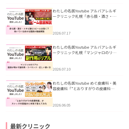
わたしの名医Youtube アルバアレルギ
ークリニック札幌「赤ら顔・酒さ・ニ
キビ跡にVビームは効く？向いている赤
みを医師が徹底解説」を公開いたしま
した。
2026.07.17
わたしの名医Youtube アルバアレルギ
ークリニック札幌「マンジャロのリア
ル｜医師が明かす副作用・リバウン
ド・正しい使い方」を公開いたしまし
た。
2026.07.10
わたしの名医Youtube めぐ皮膚科・美
容皮膚科「”とおりすがりの皮膚科
医”がスレッズの肌悩みに本気で答えて
みた」を公開いたしました。
2026.06.05
最新クリニック