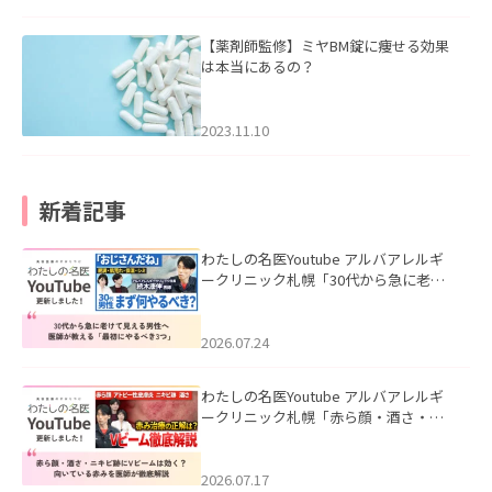
【薬剤師監修】ミヤBM錠に痩せる効果
は本当にあるの？
2023.11.10
新着記事
わたしの名医Youtube アルバアレルギ
ークリニック札幌「30代から急に老け
て見える男性へ｜医師が教える「最初
にやるべき3つ」」を公開いたしまし
た。
2026.07.24
わたしの名医Youtube アルバアレルギ
ークリニック札幌「赤ら顔・酒さ・ニ
キビ跡にVビームは効く？向いている赤
みを医師が徹底解説」を公開いたしま
した。
2026.07.17