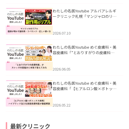
わたしの名医Youtube アルバアレルギ
ークリニック札幌「マンジャロのリア
ル｜医師が明かす副作用・リバウン
ド・正しい使い方」を公開いたしまし
た。
2026.07.10
わたしの名医Youtube めぐ皮膚科・美
容皮膚科「”とおりすがりの皮膚科
医”がスレッズの肌悩みに本気で答えて
みた」を公開いたしました。
2026.06.05
わたしの名医Youtube めぐ皮膚科・美
容皮膚科「【ヒアルロン酸×ボトック
ス併用】ハイブリッド注入を美容皮膚
科医が徹底解説」を公開いたしまし
た。
2026.05.22
最新クリニック