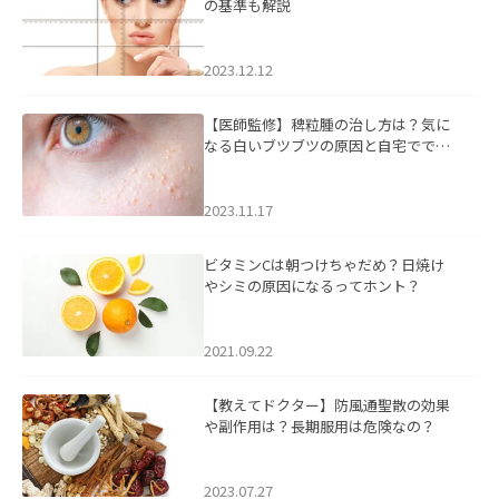
の基準も解説
2023.12.12
【医師監修】稗粒腫の治し方は？気に
なる白いブツブツの原因と自宅ででき
るケアについて
2023.11.17
ビタミンCは朝つけちゃだめ？日焼け
やシミの原因になるってホント？
2021.09.22
【教えてドクター】防風通聖散の効果
や副作用は？長期服用は危険なの？
2023.07.27