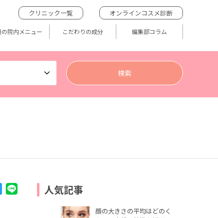
クリニック一覧
オンラインコスメ診断
題の院内メニュー
こだわりの成分
編集部コラム
人気記事
顔の大きさの平均はどのく