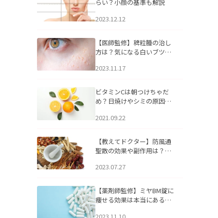
らい？小顔の基準も解説
2023.12.12
【医師監修】稗粒腫の治し
方は？気になる白いブツブ
ツの原因と自宅でできるケ
2023.11.17
アについて
ビタミンCは朝つけちゃだ
め？日焼けやシミの原因に
なるってホント？
2021.09.22
【教えてドクター】防風通
聖散の効果や副作用は？長
期服用は危険なの？
2023.07.27
【薬剤師監修】ミヤBM錠に
痩せる効果は本当にある
の？
2023.11.10