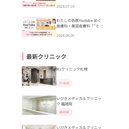
幌「マンジャロのリアル｜
2026.07.10
医師が明かす副作用・リバ
ウンド・正しい使い方」を
公開いたしました。
わたしの名医Youtube めぐ
皮膚科・美容皮膚科「”とお
りすがりの皮膚科医”がスレ
2026.06.05
ッズの肌悩みに本気で答え
てみた」を公開いたしまし
た。
最新クリニック
MJクリニック札幌
北海道
いびきメディカルクリニッ
ク 福岡院
福岡県
いびきメディカルクリニッ