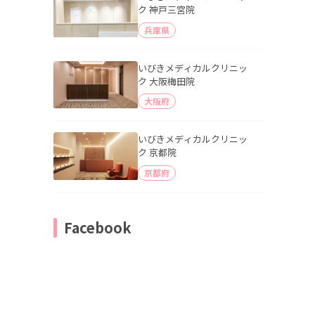
ク 神戸三宮院
兵庫県
いびきメディカルクリニッ
ク 大阪梅田院
大阪府
いびきメディカルクリニッ
ク 京都院
京都府
Facebook