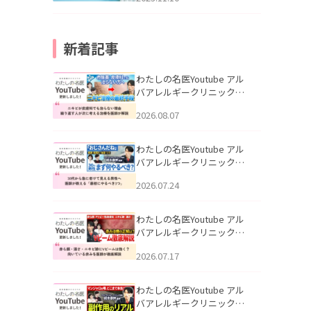
新着記事
わたしの名医Youtube アル
バアレルギークリニック札
幌「ニキビが皮膚科でも治
2026.08.07
らない理由｜繰り返す人が
次に考える治療を医師が解
説」を公開いたしました。
わたしの名医Youtube アル
バアレルギークリニック札
幌「30代から急に老けて見
2026.07.24
える男性へ｜医師が教える
「最初にやるべき3つ」」を
公開いたしました。
わたしの名医Youtube アル
バアレルギークリニック札
幌「赤ら顔・酒さ・ニキビ
2026.07.17
跡にVビームは効く？向いて
いる赤みを医師が徹底解
説」を公開いたしました。
わたしの名医Youtube アル
バアレルギークリニック札