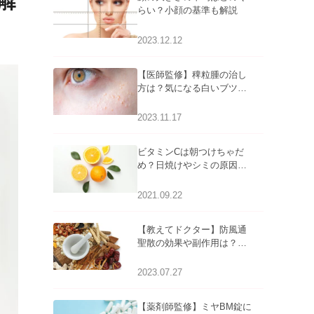
解
らい？小顔の基準も解説
2023.12.12
【医師監修】稗粒腫の治し
方は？気になる白いブツブ
ツの原因と自宅でできるケ
アについて
2023.11.17
ビタミンCは朝つけちゃだ
め？日焼けやシミの原因に
なるってホント？
2021.09.22
【教えてドクター】防風通
聖散の効果や副作用は？長
期服用は危険なの？
2023.07.27
【薬剤師監修】ミヤBM錠に