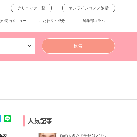
クリニック一覧
オンラインコスメ診断
題の院内メニュー
こだわりの成分
編集部コラム
人気記事
顔の大きさの平均はどのく