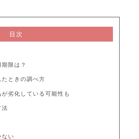
目次
？
用期限は？
たときの調べ方
品が劣化している可能性も
方法
かない