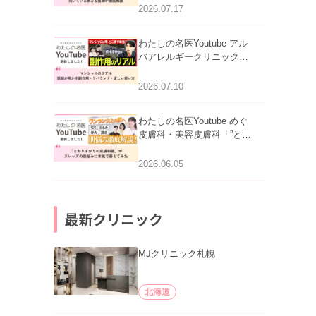
跡にVビームは効く？向い
2026.07.17
ている赤みを医師が徹底解
説」を公開いたしました。
わたしの名医Youtube アル
バアレルギークリニック札
幌「マンジャロのリアル｜
医師が明かす副作用・リバ
2026.07.10
ウンド・正しい使い方」を
公開いたしました。
わたしの名医Youtube めぐ
皮膚科・美容皮膚科「”とお
りすがりの皮膚科医”がスレ
ッズの肌悩みに本気で答え
2026.06.05
てみた」を公開いたしまし
た。
最新クリニック
MJクリニック札幌
北海道