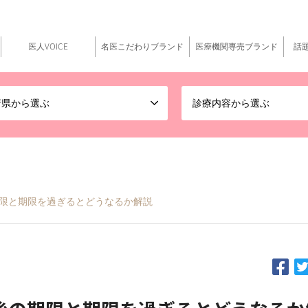
医人VOICE
名医こだわりブランド
医療機関専売ブランド
話
府県から選ぶ
診療内容から選ぶ
限と期限を過ぎるとどうなるか解説