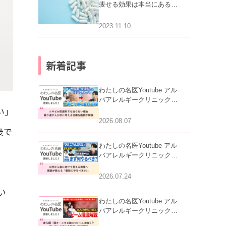
痩せる効果は本当にある
の？
2023.11.10
新着記事
わたしの名医Youtube アル
バアレルギークリニック札
い」
幌「ニキビが皮膚科でも治
らない理由｜繰り返す人が
2026.08.07
次に考える治療を医師が解
後で
説」を公開いたしました。
わたしの名医Youtube アル
バアレルギークリニック札
幌「30代から急に老けて見
える男性へ｜医師が教える
2026.07.24
「最初にやるべき3つ」」を
い
公開いたしました。
わたしの名医Youtube アル
バアレルギークリニック札
幌「赤ら顔・酒さ・ニキビ